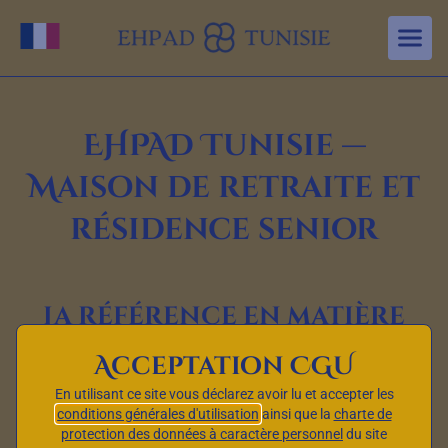
Aller au contenu principal
Changer de langue
EHPAD Tunisie —
Maison de retraite et
résidence senior
La référence en matière
d’Établissements
Acceptation CGU
d’Hébergement pour
En utilisant ce site vous déclarez avoir lu et accepter les
Personnes Âgées
conditions générales d'utilisation
ainsi que la
charte de
protection des données à caractère personnel
du site