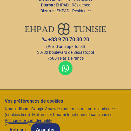
Djerba
:
EHPAD
·
Résidence
Bizerte
:
EHPAD
·
Résidence
📞
+33 9 70 70 30 20
(Prix d’un appel local)
30/32 boulevard de Sébastopol
75004 Paris, France
C.G.U
Politique de confidentialité
Sources et références
Vos préférences de cookies
© 2026 EHPAD Tunisie — Tous droits réservés
Nous utilisons Google Analytics pour mesurer notre audience
(cookies tiers). Matomo et Umami fonctionnent sans cookie.
Mis à jour le
1 février 2024
Politique de confidentialité
Refuser
Accepter