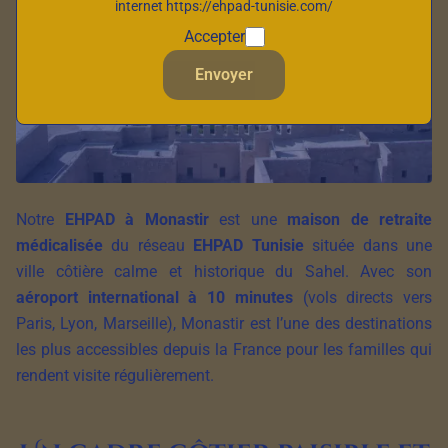
internet https://ehpad-tunisie.com/
Accepter
Envoyer
Notre
EHPAD à Monastir
est une
maison de retraite
médicalisée
du réseau
EHPAD Tunisie
située dans une
ville côtière calme et historique du Sahel. Avec son
aéroport international à 10 minutes
(vols directs vers
Paris, Lyon, Marseille), Monastir est l’une des destinations
les plus accessibles depuis la France pour les familles qui
rendent visite régulièrement.