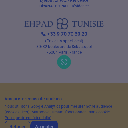
Djerba
:
EHPAD
·
Résidence
Bizerte
:
EHPAD
·
Résidence
📞
+33 9 70 70 30 20
(Prix d’un appel local)
30/32 boulevard de Sébastopol
75004 Paris, France
C.G.U
Politique de confidentialité
Sources et références
Vos préférences de cookies
© 2026 EHPAD Tunisie — Tous droits réservés
Nous utilisons Google Analytics pour mesurer notre audience
Article rédigé par Farès Bouslama, Président de SILVER RESORTS
— Mis à jour
(cookies tiers). Matomo et Umami fonctionnent sans cookie.
le
13 juin 2026
Politique de confidentialité
Refuser
Accepter