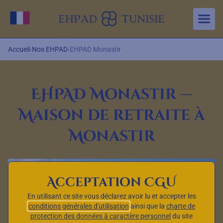
Aller au contenu principal
Changer de langue
Accueil
›
Nos EHPAD
›
EHPAD Monastir
EHPAD Monastir —
Maison de retraite à
Monastir
Acceptation CGU
En utilisant ce site vous déclarez avoir lu et accepter les
conditions générales d'utilisation
ainsi que la
charte de
protection des données à caractère personnel
du site