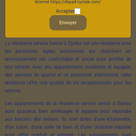
internet https://ehpad-tunisie.com/
Accepter
Envoyer
La résidence service Senior à Djerba est une résidence pour
les personnes âgées autonomes qui cherchent un
environnement sûr, confortable et social pour profiter de
leur retraite. Avec des appartements modernes et équipés,
des services de qualité et un personnel attentionné, cette
résidence offre une qualité de vie exceptionnelle pour les
seniors.
Les appartements de la résidence service senior à Djerba
sont spacieux, bien aménagés et équipés pour répondre
aux besoins des seniors. Ils sont dotés d’une kitchenette,
d’un salon, d’une salle de bain et d’une chambre séparée
pour offrir confort et intimité. Les appartements sont