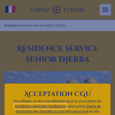
Aller au contenu principal
Changer de langue
Accueil
›
Résidence service sénior Djerba
Résidence service
senior Djerba
Acceptation CGU
En utilisant ce site vous déclarez avoir lu et accepter les
conditions générales d'utilisation
ainsi que la
charte de
protection des données à caractère personnel
du site