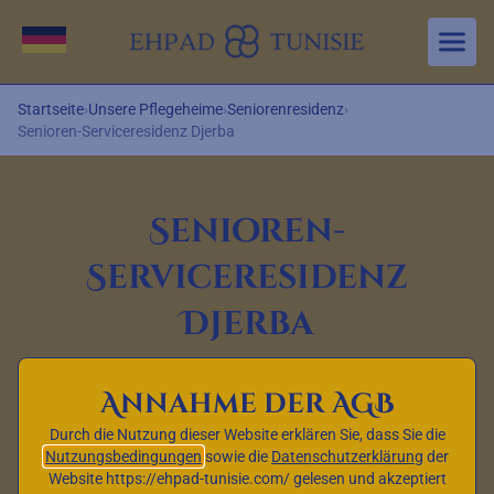
Aller au contenu principal
Sprache wechseln
Startseite
›
Unsere Pflegeheime
›
Seniorenresidenz
›
Senioren-Serviceresidenz Djerba
Senioren-
Serviceresidenz
Djerba
Annahme der AGB
Durch die Nutzung dieser Website erklären Sie, dass Sie die
Nutzungsbedingungen
sowie die
Datenschutzerklärung
der
Website https://ehpad-tunisie.com/ gelesen und akzeptiert