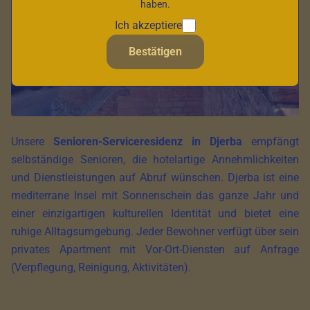
haben.
Ich akzeptiere
Bestätigen
Unsere
Senioren-Serviceresidenz in Djerba
empfängt
selbständige Senioren, die hotelartige Annehmlichkeiten
und Dienstleistungen auf Abruf wünschen. Djerba ist eine
mediterrane Insel mit Sonnenschein das ganze Jahr und
einer einzigartigen kulturellen Identität und bietet eine
ruhige Alltagsumgebung. Jeder Bewohner verfügt über sein
privates Apartment mit Vor-Ort-Diensten auf Anfrage
(Verpflegung, Reinigung, Aktivitäten).