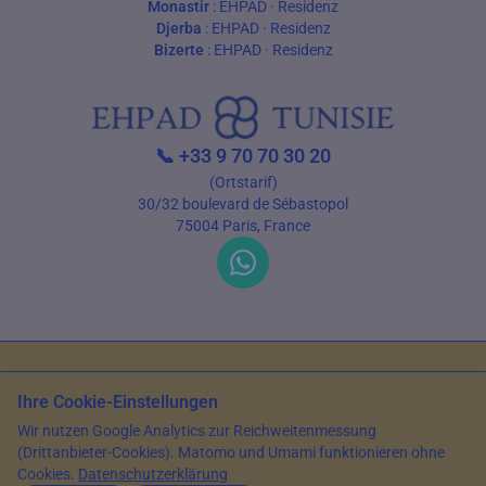
Monastir
:
EHPAD
·
Residenz
Djerba
:
EHPAD
·
Residenz
Bizerte
:
EHPAD
·
Residenz
📞
+33 9 70 70 30 20
(Ortstarif)
30/32 boulevard de Sébastopol
75004 Paris, France
Nutzungsbedingungen
Datenschutz
Ihre Cookie-Einstellungen
© 2026 EHPAD Tunisie — Alle Rechte vorbehalten
Wir nutzen Google Analytics zur Reichweitenmessung
Artikel verfasst von Farès Bouslama, Präsident von SILVER RESORTS
—
(Drittanbieter-Cookies). Matomo und Umami funktionieren ohne
Aktualisiert am
15. Mai 2026
Cookies.
Datenschutzerklärung