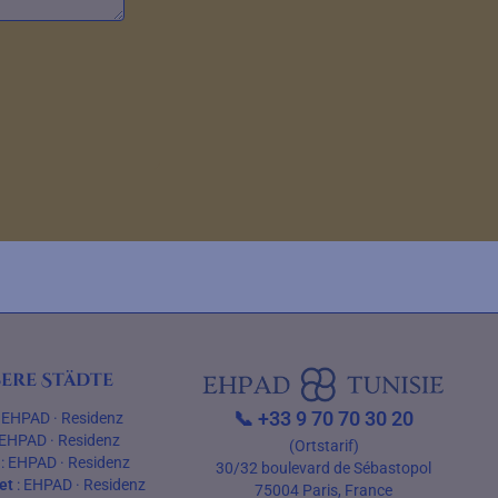
ere Städte
📞
+33 9 70 70 30 20
:
EHPAD
·
Residenz
EHPAD
·
Residenz
(Ortstarif)
:
EHPAD
·
Residenz
30/32 boulevard de Sébastopol
et
:
EHPAD
·
Residenz
75004 Paris, France