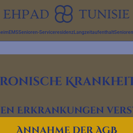
heim
EMS
Senioren-Serviceresidenz
Langzeitaufenthalt
Senioren
ronische Krankhei
gen Erkrankungen vers
und damit leben
Annahme der AGB