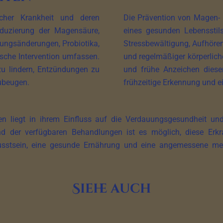
scher Krankheit und deren
Die Prävention von Magen- 
duzierung der Magensäure,
eines gesunden Lebensstils
ungsänderungen, Probiotika,
Stressbewältigung, Aufhöre
gische Intervention umfassen.
und regelmäßiger körperliche
zu lindern, Entzündungen zu
und frühe Anzeichen dieser
zubeugen.
frühzeitige Erkennung und 
 liegt in ihrem Einfluss auf die Verdauungsgesundheit und 
und der verfügbaren Behandlungen ist es möglich, diese Erk
usstsein, eine gesunde Ernährung und eine angemessene med
Siehe auch