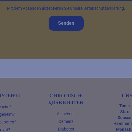
Mit dem Absenden akzeptieren Sie unsere Datenschutzerklärung.
Senden
rstehen
Chronische
Uns
Krankheiten
Tunis
geheim?
Sfax
:
Alzheimer
legeheim?
Sousse
Demenz
 geboten?
Hammam
Diabetes
Monasti
rivat?