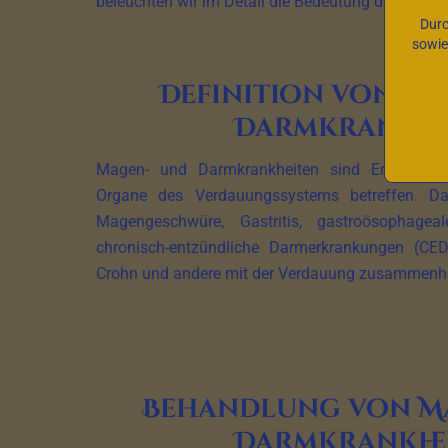
beleuchten wir im Detail die Bedeutung dieser Kr
Durc
sowie
Definition von M
Darmkrankhe
Magen- und Darmkrankheiten sind Erkrankunge
Organe des Verdauungssystems betreffen. D
Magengeschwüre, Gastritis, gastroösophageal
chronisch-entzündliche Darmerkrankungen (CED)
Crohn und andere mit der Verdauung zusammenh
Behandlung von M
Darmkrankhe