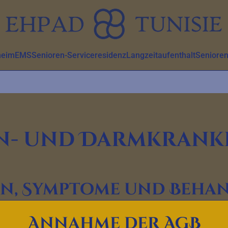
heim
EMS
Senioren-Serviceresidenz
Langzeitaufenthalt
Senioren
n- und Darmkrankh
on, Symptome und Beh
lichen Einfluss auf die Verdauungsgesundheit und die Lebens
Annahme der AGB