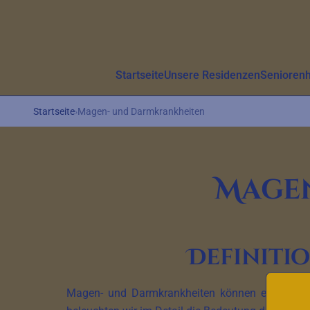
Aller au contenu principal
Startseite
Unsere Residenzen
Senioren
Startseite
›
Magen- und Darmkrankheiten
Mage
Definiti
Magen- und Darmkrankheiten können einen erheb