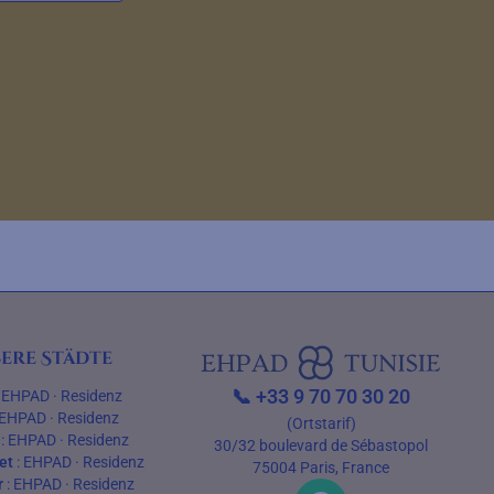
ere Städte
📞
+33 9 70 70 30 20
:
EHPAD
·
Residenz
EHPAD
·
Residenz
(Ortstarif)
:
EHPAD
·
Residenz
30/32 boulevard de Sébastopol
et
:
EHPAD
·
Residenz
75004 Paris, France
r
:
EHPAD
·
Residenz