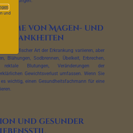
en Behandlungen.
ngen
en und
ptome von Magen- und
mkrankheiten
 spezifischer Art der Erkrankung variieren, aber
, Blähungen, Sodbrennen, Übelkeit, Erbrechen,
g, rektale Blutungen, Veränderungen der
rklärlichen Gewichtsverlust umfassen. Wenn Sie
es wichtig, einen Gesundheitsfachmann für eine
ieren.
ion und gesunder
Lebensstil