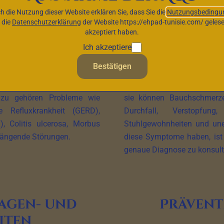
ankheiten, ihre Definition, häufige Symptome und die verfügbar
h die Nutzung dieser Website erklären Sie, dass Sie die
Nutzungsbedingu
 die
Datenschutzerklärung
der Website https://ehpad-tunisie.com/ geles
akzeptiert haben.
agen- und
Häufige Sym
Ich akzeptiere
iten
Dar
Bestätigen
n, die diese essenziellen
Die Symptome können je nach
azu gehören Probleme wie
sie können Bauchschmerzen
e Refluxkrankheit (GERD),
Durchfall, Verstopfun
, Colitis ulcerosa, Morbus
Stuhlgewohnheiten und une
ängende Störungen.
diese Symptome haben, ist 
genaue Diagnose zu konsult
agen- und
Prävent
iten