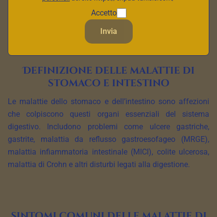
qualità della vita di una persona. In questo articolo,
Accetto
esploriamo in dettaglio il significato di queste malattie, la
loro definizione, i sintomi comuni e i trattamenti disponibili.
Invia
Definizione delle malattie di
stomaco e intestino
Le malattie dello stomaco e dell’intestino sono affezioni
che colpiscono questi organi essenziali del sistema
digestivo. Includono problemi come ulcere gastriche,
gastrite, malattia da reflusso gastroesofageo (MRGE),
malattia infiammatoria intestinale (MICI), colite ulcerosa,
malattia di Crohn e altri disturbi legati alla digestione.
Sintomi comuni delle malattie di