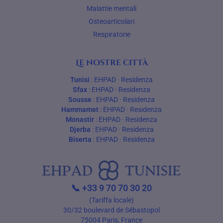
Malattie mentali
Osteoarticolari
Respiratorie
Le nostre città
Tunisi
:
EHPAD
·
Residenza
Sfax
:
EHPAD
·
Residenza
Sousse
:
EHPAD
·
Residenza
Hammamet
:
EHPAD
·
Residenza
Monastir
:
EHPAD
·
Residenza
Djerba
:
EHPAD
·
Residenza
Biserta
:
EHPAD
·
Residenza
📞
+33 9 70 70 30 20
(Tariffa locale)
30/32 boulevard de Sébastopol
75004 Paris, France