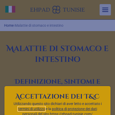
Aller au contenu principal
Cambia lingua
Home
›
Malattie di stomaco e intestino
Malattie di stomaco e
intestino
Definizione, sintomi e
trattamenti
Accettazione dei T&C
Le malattie dello stomaco e dell’intestino possono avere
Utilizzando questo sito dichiari di aver letto e accettato i
termini di utilizzo
e la
politica di protezione dei dati
un impatto significativo sulla salute digestiva e sulla
personali
del sito https://ehpad-tunisie.com/