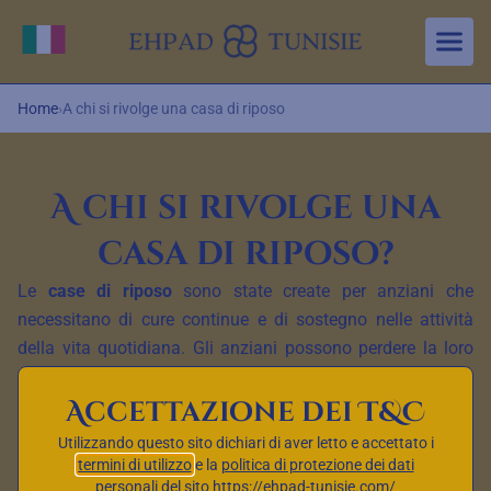
Aller au contenu principal
Cambia lingua
Home
›
A chi si rivolge una casa di riposo
A chi si rivolge una
casa di riposo?
Le
case di riposo
sono state create per anziani che
necessitano di cure continue e di sostegno nelle attività
della vita quotidiana. Gli anziani possono perdere la loro
autonomia per varie ragioni — invecchiamento,
malattie
Accettazione dei T&C
croniche
, patologie neurologiche o disabilità fisiche. Le
case di riposo sono progettate per rispondere ai bisogni di
Utilizzando questo sito dichiari di aver letto e accettato i
coloro che non possono più vivere a casa in sicurezza o in
termini di utilizzo
e la
politica di protezione dei dati
personali
del sito https://ehpad-tunisie.com/
modo indipendente.