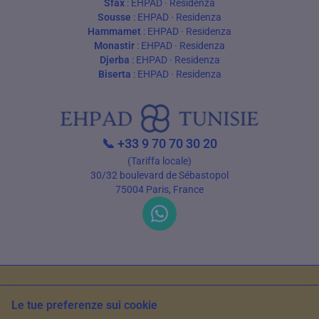
Sfax
:
EHPAD
·
Residenza
Sousse
:
EHPAD
·
Residenza
Hammamet
:
EHPAD
·
Residenza
Monastir
:
EHPAD
·
Residenza
Djerba
:
EHPAD
·
Residenza
Biserta
:
EHPAD
·
Residenza
📞
+33 9 70 70 30 20
(Tariffa locale)
30/32 boulevard de Sébastopol
75004 Paris, France
Termini di utilizzo
Privacy
Le tue preferenze sui cookie
© 2026 EHPAD Tunisie — Tutti i diritti riservati