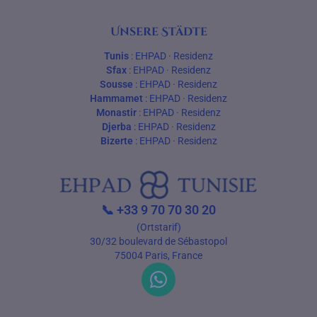
Unsere Städte
Tunis
:
EHPAD
·
Residenz
Sfax
:
EHPAD
·
Residenz
Sousse
:
EHPAD
·
Residenz
Hammamet
:
EHPAD
·
Residenz
Monastir
:
EHPAD
·
Residenz
Djerba
:
EHPAD
·
Residenz
Bizerte
:
EHPAD
·
Residenz
📞
+33 9 70 70 30 20
(Ortstarif)
30/32 boulevard de Sébastopol
75004 Paris, France