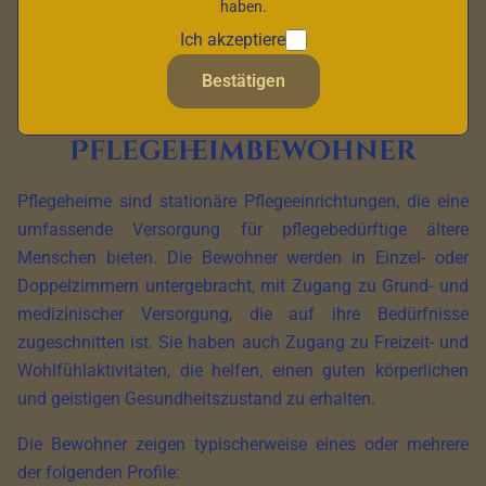
haben.
sicher oder selbständig zu Hause leben können.
Ich akzeptiere
Bestätigen
Profile der
Pflegeheimbewohner
Pflegeheime sind stationäre Pflegeeinrichtungen, die eine
umfassende Versorgung für pflegebedürftige ältere
Menschen bieten. Die Bewohner werden in Einzel- oder
Doppelzimmern untergebracht, mit Zugang zu Grund- und
medizinischer Versorgung, die auf ihre Bedürfnisse
zugeschnitten ist. Sie haben auch Zugang zu Freizeit- und
Wohlfühlaktivitäten, die helfen, einen guten körperlichen
und geistigen Gesundheitszustand zu erhalten.
Die Bewohner zeigen typischerweise eines oder mehrere
der folgenden Profile: