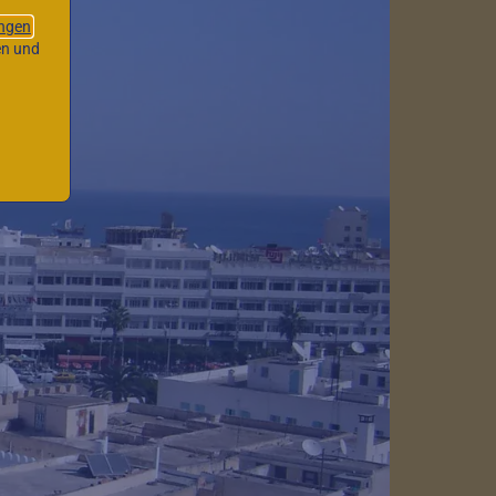
ngen
en und