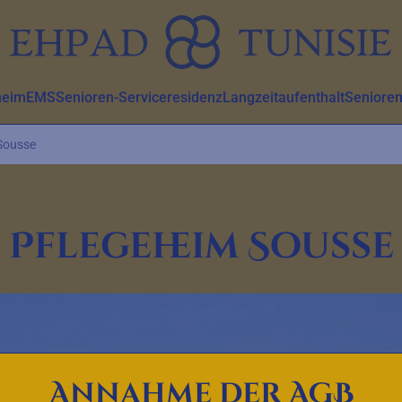
heim
EMS
Senioren-Serviceresidenz
Langzeitaufenthalt
Senioren
Sousse
Pflegeheim Sousse
Annahme der AGB