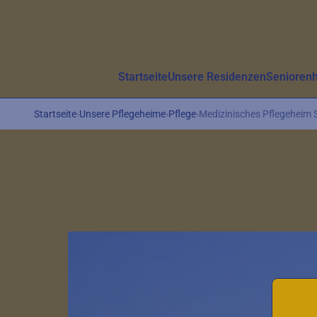
Aller au contenu principal
Startseite
Unsere Residenzen
Senioren
Startseite
›
Unsere Pflegeheime
›
Pflege
›
Medizinisches Pflegeheim 