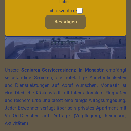
haben.
Ich akzeptiere
Bestätigen
Unsere
Senioren-Serviceresidenz in Monastir
empfängt
selbständige Senioren, die hotelartige Annehmlichkeiten
und Dienstleistungen auf Abruf wünschen. Monastir ist
eine friedliche Küstenstadt mit internationalem Flughafen
und reichem Erbe und bietet eine ruhige Alltagsumgebung.
Jeder Bewohner verfügt über sein privates Apartment mit
Vor-Ort-Diensten auf Anfrage (Verpflegung, Reinigung,
Aktivitäten).