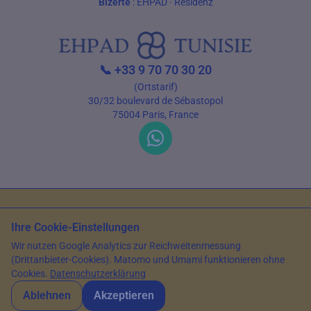
Bizerte
:
EHPAD
·
Residenz
📞
+33 9 70 70 30 20
(Ortstarif)
30/32 boulevard de Sébastopol
75004 Paris, France
Nutzungsbedingungen
Datenschutz
Ihre Cookie-Einstellungen
© 2026 EHPAD Tunisie — Alle Rechte vorbehalten
Wir nutzen Google Analytics zur Reichweitenmessung
Artikel verfasst von Farès Bouslama, Präsident von SILVER RESORTS
—
(Drittanbieter-Cookies). Matomo und Umami funktionieren ohne
Aktualisiert am
15. Mai 2026
Cookies.
Datenschutzerklärung
Ablehnen
Akzeptieren
WhatsApp
Kontaktieren Sie uns