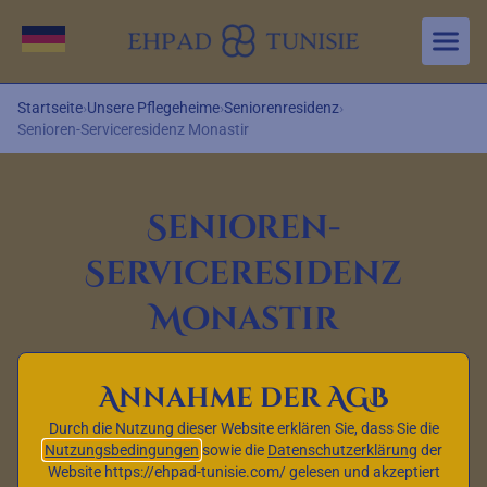
Aller au contenu principal
Sprache wechseln
Startseite
›
Unsere Pflegeheime
›
Seniorenresidenz
›
Senioren-Serviceresidenz Monastir
Senioren-
Serviceresidenz
Monastir
Annahme der AGB
Durch die Nutzung dieser Website erklären Sie, dass Sie die
Nutzungsbedingungen
sowie die
Datenschutzerklärung
der
Website https://ehpad-tunisie.com/ gelesen und akzeptiert