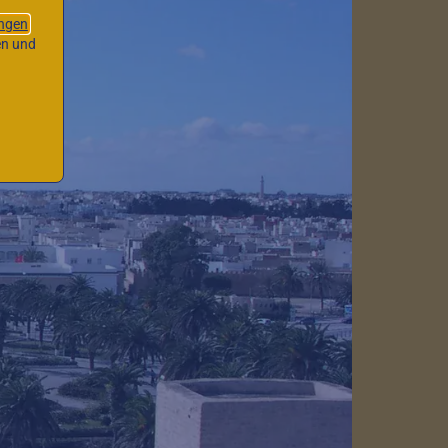
ngen
en und