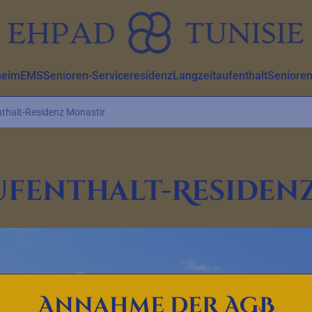
heim
EMS
Senioren-Serviceresidenz
Langzeitaufenthalt
Senioren
thalt-Residenz Monastir
ufenthalt-Residen
Annahme der AGB