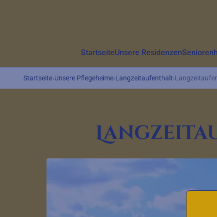
Aller au contenu principal
Startseite
Unsere Residenzen
Senioren
Startseite
›
Unsere Pflegeheime
›
Langzeitaufenthalt
›
Langzeitaufen
Langzeita