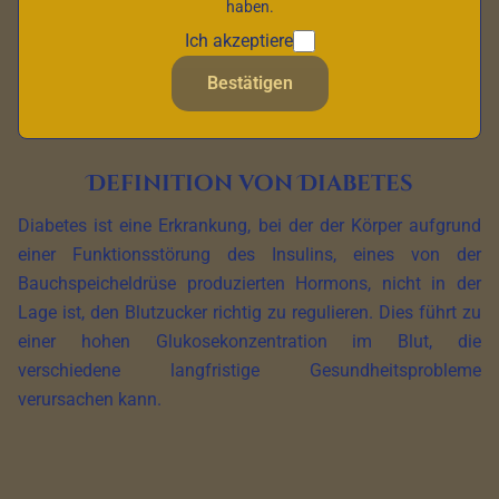
haben.
Detail die Bedeutung von Diabetes, seine Definition, seine
Ich akzeptiere
Symptome und die verschiedenen existierenden
Bestätigen
Diabetestypen.
Definition von Diabetes
Diabetes ist eine Erkrankung, bei der der Körper aufgrund
einer Funktionsstörung des Insulins, eines von der
Bauchspeicheldrüse produzierten Hormons, nicht in der
Lage ist, den Blutzucker richtig zu regulieren. Dies führt zu
einer hohen Glukosekonzentration im Blut, die
verschiedene langfristige Gesundheitsprobleme
verursachen kann.