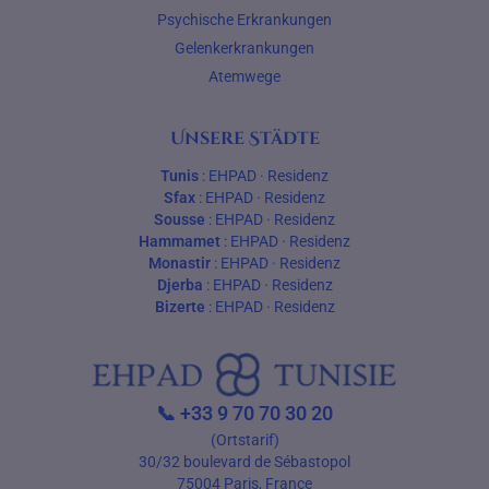
Psychische Erkrankungen
Gelenkerkrankungen
Atemwege
Unsere Städte
Tunis
:
EHPAD
·
Residenz
Sfax
:
EHPAD
·
Residenz
Sousse
:
EHPAD
·
Residenz
Hammamet
:
EHPAD
·
Residenz
Monastir
:
EHPAD
·
Residenz
Djerba
:
EHPAD
·
Residenz
Bizerte
:
EHPAD
·
Residenz
📞
+33 9 70 70 30 20
(Ortstarif)
30/32 boulevard de Sébastopol
75004 Paris, France