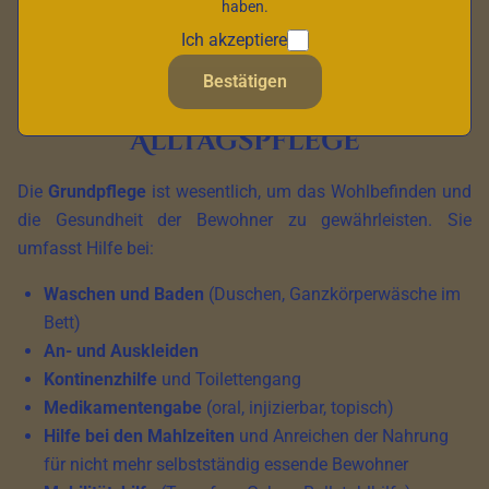
haben.
Wohnumgebung profitieren.
Ich akzeptiere
Bestätigen
Grundpflege und
Alltagspflege
Die
Grundpflege
ist wesentlich, um das Wohlbefinden und
die Gesundheit der Bewohner zu gewährleisten. Sie
umfasst Hilfe bei:
Waschen und Baden
(Duschen, Ganzkörperwäsche im
Bett)
An- und Auskleiden
Kontinenzhilfe
und Toilettengang
Medikamentengabe
(oral, injizierbar, topisch)
Hilfe bei den Mahlzeiten
und Anreichen der Nahrung
für nicht mehr selbstständig essende Bewohner