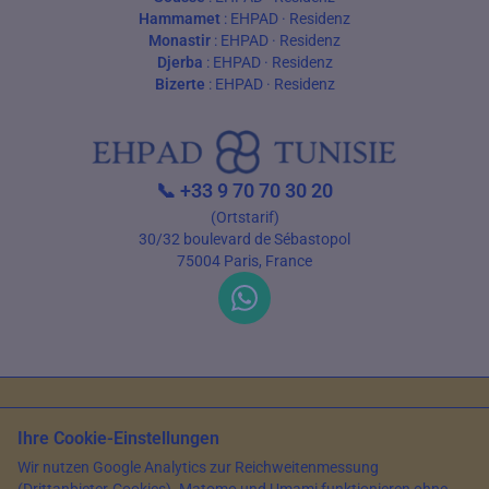
Hammamet
:
EHPAD
·
Residenz
Monastir
:
EHPAD
·
Residenz
Djerba
:
EHPAD
·
Residenz
Bizerte
:
EHPAD
·
Residenz
📞
+33 9 70 70 30 20
(Ortstarif)
30/32 boulevard de Sébastopol
75004 Paris, France
Nutzungsbedingungen
Datenschutz
Ihre Cookie-Einstellungen
© 2026 EHPAD Tunisie — Alle Rechte vorbehalten
Wir nutzen Google Analytics zur Reichweitenmessung
Artikel verfasst von Farès Bouslama, Präsident von SILVER RESORTS
—