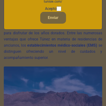
tunisie.com/
Túnez se ha convertido en un destino de elección para las
Acepto
personas mayores que buscan un lugar de jubilación
Enviar
agradable y seguro. Gracias a su clima suave, sus paisajes
magníficos y su rica cultura, el país ofrece un marco ideal
para disfrutar de los años dorados. Entre las numerosas
ventajas que ofrece Túnez en materia de residencias de
ancianos, los
establecimientos médico-sociales (EMS)
se
distinguen ofreciendo un nivel de cuidados y
acompañamiento superior.