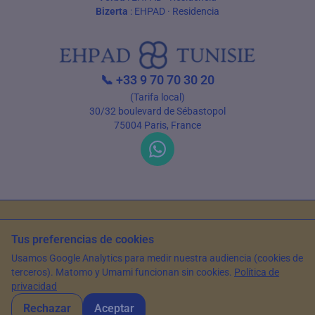
Bizerta
:
EHPAD
·
Residencia
📞
+33 9 70 70 30 20
(Tarifa local)
30/32 boulevard de Sébastopol
75004 Paris, France
Condiciones de uso
Política de privacidad
Tus preferencias de cookies
© 2026 EHPAD Tunisie — Todos los derechos reservados
Usamos Google Analytics para medir nuestra audiencia (cookies de
Artículo escrito por Farès Bouslama, Presidente de SILVER RESORTS
—
terceros). Matomo y Umami funcionan sin cookies.
Política de
Actualizado el
13 de junio de 2026
privacidad
Rechazar
Aceptar