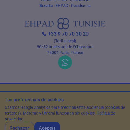
Bizerta
:
EHPAD
·
Residencia
📞
+33 9 70 70 30 20
(Tarifa local)
30/32 boulevard de Sébastopol
75004 Paris, France
Condiciones de uso
Política de privacidad
Tus preferencias de cookies
© 2026 EHPAD Tunisie — Todos los derechos reservados
Usamos Google Analytics para medir nuestra audiencia (cookies de
Artículo escrito por Farès Bouslama, Presidente de SILVER RESORTS
—
terceros). Matomo y Umami funcionan sin cookies.
Política de
Actualizado el
15 de mayo de 2026
privacidad
Rechazar
Aceptar