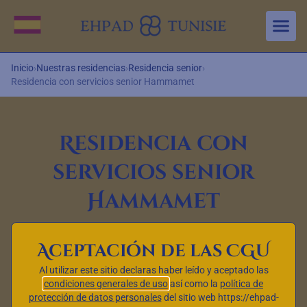
Aller au contenu principal
Cambiar idioma
Inicio
›
Nuestras residencias
›
Residencia senior
›
Residencia con servicios senior Hammamet
Residencia con
servicios senior
Hammamet
Aceptación de las CGU
Al utilizar este sitio declaras haber leído y aceptado las
condiciones generales de uso
así como la
política de
protección de datos personales
del sitio web https://ehpad-