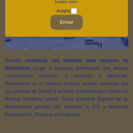
tunisie.com/
Acepto
Enviar
Nuestra
residencia con servicios para mayores en
Hammamet
acoge a mayores autónomos que desean
comodidades hoteleras y servicios a demanda.
Hammamet es el famoso enclave costero conocido por
sus jardines de jazmín y encanto mediterráneo y ofrece un
entorno cotidiano sereno. Cada residente dispone de su
apartamento privado con servicios in situ a demanda
(restauración, limpieza, actividades).