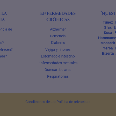
 la
Enfermedades
Nuest
ia
crónicas
Túnez
:
Sfax
:
encia de
Alzheimer
Susa
:
Demencia
Hammame
es?
Diabetes
Monastir
Yerba
:
ofrecen?
Vejiga y riñones
Bizerta
vada?
Estómago e intestino
Enfermedades mentales
Osteoarticulares
Respiratorias
Condiciones de uso
Política de privacidad
© 2026 EHPAD Tunisie — Todos los derechos reservados
scrito por Farès Bouslama, Presidente de SILVER RESORTS
— Actualizado el
13 de ju