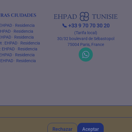
ras ciudades
📞
+33 9 70 70 30 20
EHPAD
·
Residencia
EHPAD
·
Residencia
(Tarifa local)
EHPAD
·
Residencia
30/32 boulevard de Sébastopol
t
:
EHPAD
·
Residencia
75004 Paris, France
:
EHPAD
·
Residencia
EHPAD
·
Residencia
:
EHPAD
·
Residencia
Rechazar
Aceptar
nio de 2026