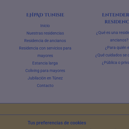
EHPAD Tunisie
Entender
residenc
Inicio
¿Qué es una resid
Nuestras residencias
ancianos?
Residencia de ancianos
¿Para quién 
Residencia con servicios para
¿Qué cuidados se 
mayores
¿Pública o pri
Estancia larga
Coliving para mayores
Jubilación en Túnez
Contacto
Tus preferencias de cookies
Artículo e