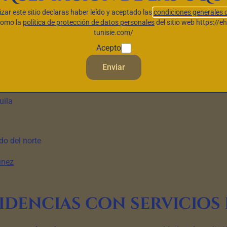
lizar este sitio declaras haber leído y aceptado las
condiciones generales 
a atención
24/7
de personas mayores en pérdida de autonomía. 
como la
política de protección de datos personales
del sitio web https://e
utas, psicólogos), seguimiento médico diario, atención de pato
tunisie.com/
Acepto
e la capital
Enviar
 enclave costero
o
uila
o del norte
únez
idencias con servicios