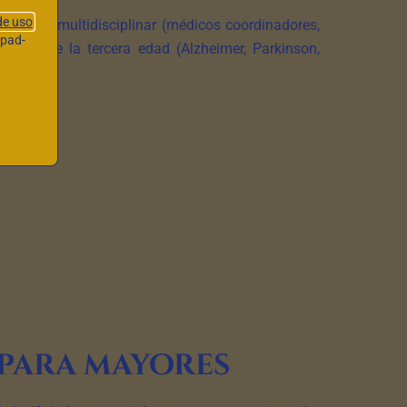
de uso
Equipo multidisciplinar (médicos coordinadores,
hpad-
logías de la tercera edad (Alzheimer, Parkinson,
 para mayores