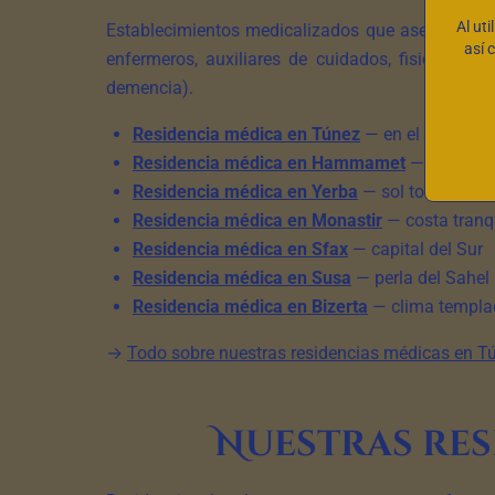
Al uti
Establecimientos medicalizados que aseguran l
así 
enfermeros, auxiliares de cuidados, fisioterape
demencia).
Residencia médica en Túnez
— en el corazón d
Residencia médica en Hammamet
— histórico
Residencia médica en Yerba
— sol todo el añ
Residencia médica en Monastir
— costa tranq
Residencia médica en Sfax
— capital del Sur
Residencia médica en Susa
— perla del Sahel
Residencia médica en Bizerta
— clima templad
→
Todo sobre nuestras residencias médicas en T
Nuestras res