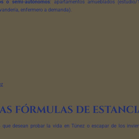
os o semi-autónomos
: apartamentos amueblados (estudio/1-d
avandería, enfermero a demanda).
ez
as fórmulas de estanci
que desean probar la vida en Túnez o escapar de los invierno