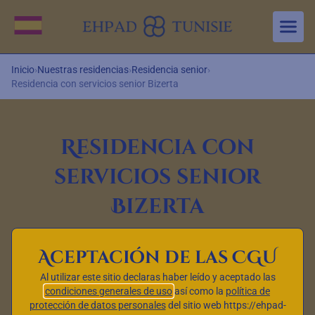
Aller au contenu principal
Cambiar idioma
Inicio
›
Nuestras residencias
›
Residencia senior
›
Residencia con servicios senior Bizerta
Residencia con
servicios senior
Bizerta
Aceptación de las CGU
Al utilizar este sitio declaras haber leído y aceptado las
condiciones generales de uso
así como la
política de
protección de datos personales
del sitio web https://ehpad-