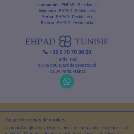
Hammamet
:
EHPAD
·
Residencia
Monastir
:
EHPAD
·
Residencia
Yerba
:
EHPAD
·
Residencia
Bizerta
:
EHPAD
·
Residencia
📞
+33 9 70 70 30 20
(Tarifa local)
30/32 boulevard de Sébastopol
75004 Paris, France
Condiciones de uso
Política de privacidad
Tus preferencias de cookies
© 2026 EHPAD Tunisie — Todos los derechos reservados
Usamos Google Analytics para medir nuestra audiencia (cookies de
Artículo escrito por Farès Bouslama, Presidente de SILVER RESORTS
—
terceros). Matomo y Umami funcionan sin cookies.
Política de