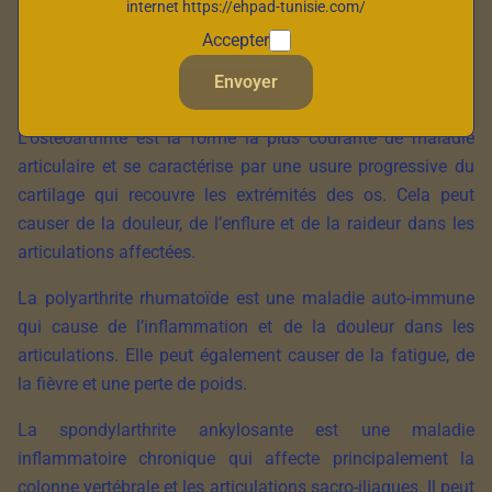
internet https://ehpad-tunisie.com/
Les maladies ostéo-articulaires courantes incluent
Accepter
l’ostéoarthrite, la polyarthrite rhumatoïde, la spondylarthrite
Envoyer
ankylosante, la fibromyalgie, et le lupus.
L’ostéoarthrite est la forme la plus courante de maladie
articulaire et se caractérise par une usure progressive du
cartilage qui recouvre les extrémités des os. Cela peut
causer de la douleur, de l’enflure et de la raideur dans les
articulations affectées.
La polyarthrite rhumatoïde est une maladie auto-immune
qui cause de l’inflammation et de la douleur dans les
articulations. Elle peut également causer de la fatigue, de
la fièvre et une perte de poids.
La spondylarthrite ankylosante est une maladie
inflammatoire chronique qui affecte principalement la
colonne vertébrale et les articulations sacro-iliaques. Il peut