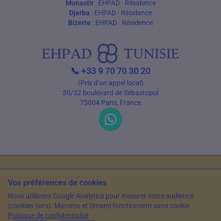
Monastir
:
EHPAD
·
Résidence
Djerba
:
EHPAD
·
Résidence
Bizerte
:
EHPAD
·
Résidence
📞
+33 9 70 70 30 20
(Prix d’un appel local)
30/32 boulevard de Sébastopol
75004 Paris, France
C.G.U
Politique de confidentialité
Sources et références
Vos préférences de cookies
© 2026 EHPAD Tunisie — Tous droits réservés
Nous utilisons Google Analytics pour mesurer notre audience
Article rédigé par Farès Bouslama, Président de SILVER RESORTS
— Mis à jour
(cookies tiers). Matomo et Umami fonctionnent sans cookie.
le
8 janvier 2024
Politique de confidentialité