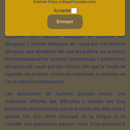
plus sensibles aux irritants. L’asthme est l’une des
internet https://ehpad-tunisie.com/
maladies respiratoires les plus courantes dans le monde,
Accepter
touchant environ 300 millions de personnes.
Envoyer
Il existe différents types d’asthme, mais les formes les plus
courantes sont l’asthme allergique et l’asthme non
allergique. L’asthme allergique est causé par une réaction
allergique aux allergènes tels que les pollens, les acariens,
les moisissures et les animaux domestiques. L’asthme non
allergique est causé par des irritants tels que la fumée de
cigarette, les produits chimiques industriels, la pollution de
l’air et certains médicaments.
Les symptômes de l’asthme peuvent inclure une
respiration sifflante, des difficultés à respirer, une toux
persistante, notamment la nuit ou le matin, des difficultés à
respirer lors d’un effort physique, de la fatigue et de
l’anxiété. Les symptômes peuvent varier d’une personne à