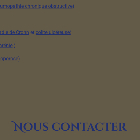
umopathie chronique obstructive
)
die de Crohn
et
colite ulcéreuse
)
hrénie
)
éoporose
)
Nous contacter