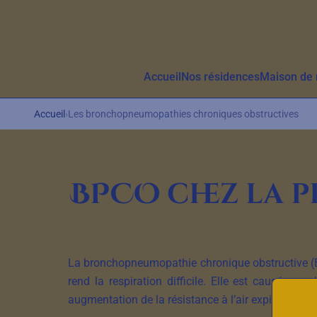
Aller au contenu principal
Accueil
Nos résidences
Maison de r
Accueil
›
Les bronchopneumopathies chroniques obstructives
BPCO chez la p
La bronchopneumopathie chronique obstructive (BPC
rend la respiration difficile. Elle est causée 
augmentation de la résistance à l’air expiré. Les 