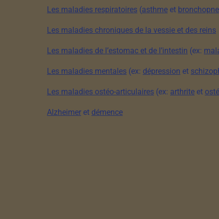
Les maladies respiratoires
(
asthme
et
bronchopne
Les maladies chroniques de la vessie et des reins
Les maladies de l’estomac et de l’intestin
(ex:
mala
Les maladies mentales
(ex:
dépression
et
schizop
Les maladies ostéo-articulaires
(ex:
arthrite
et
ost
Alzheimer
et
démence