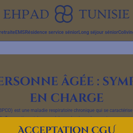
etraite
EMS
Résidence service sénior
Long séjour sénior
Colivin
ersonne âgée : sym
en charge
O) est une maladie respiratoire chronique qui se caractérise p
par l’inflammation et le remodelage des bronches, qui provoque
principaux symptômes de la BPCO sont la toux, la production de mu
Acceptation CGU