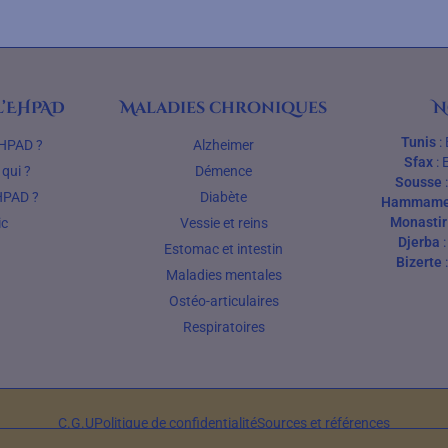
’EHPAD
Maladies chroniques
N
Tunis
:
EHPAD ?
Alzheimer
Sfax
:
qui ?
Démence
Sousse
HPAD ?
Diabète
Hammame
Monastir
ic
Vessie et reins
Djerba
Estomac et intestin
Bizerte
Maladies mentales
Ostéo-articulaires
Respiratoires
C.G.U
Politique de confidentialité
Sources et références