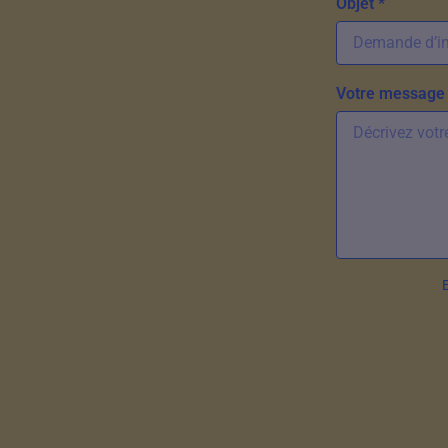
Objet *
Votre message 
E