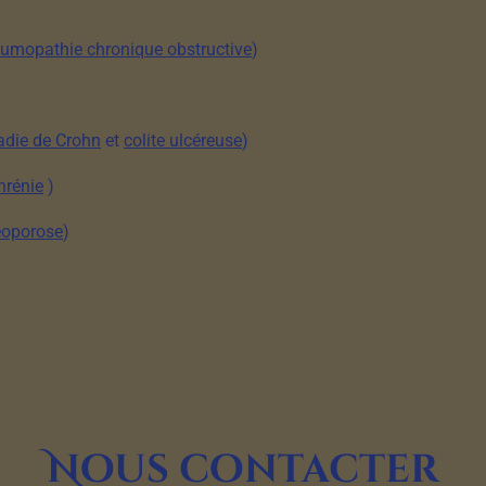
umopathie chronique obstructive
)
die de Crohn
et
colite ulcéreuse
)
hrénie
)
éoporose
)
Nous contacter