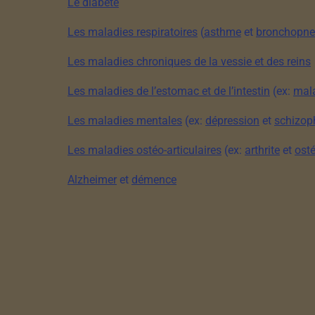
Le diabète
Les maladies respiratoires
(
asthme
et
bronchopne
Les maladies chroniques de la vessie et des reins
Les maladies de l’estomac et de l’intestin
(ex:
mala
Les maladies mentales
(ex:
dépression
et
schizop
Les maladies ostéo-articulaires
(ex:
arthrite
et
ost
Alzheimer
et
démence