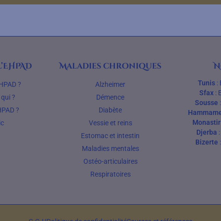
’EHPAD
Maladies chroniques
N
Tunis
:
EHPAD ?
Alzheimer
Sfax
:
qui ?
Démence
Sousse
HPAD ?
Diabète
Hammame
Monastir
ic
Vessie et reins
Djerba
Estomac et intestin
Bizerte
Maladies mentales
Ostéo-articulaires
Respiratoires