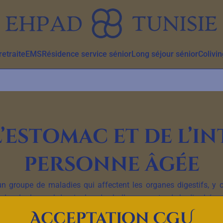
etraite
EMS
Résidence service sénior
Long séjour sénior
Colivin
’estomac et de l’in
personne âgée
n groupe de maladies qui affectent les organes digestifs, y co
des douleurs abdominales, des ballonnements, de la diarrhée e
 maladie cœliaque, la maladie de Crohn et la colite ulcéreuse.
Acceptation CGU