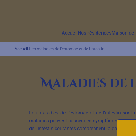
Aller au contenu principal
Accueil
Nos résidences
Maison de r
Accueil
›
Les maladies de l'estomac et de l'intestin
Maladies de l
Les maladies de l’estomac et de l’intestin sont u
maladies peuvent causer des symptômes tels que 
de l’intestin courantes comprennent la gastrite, la