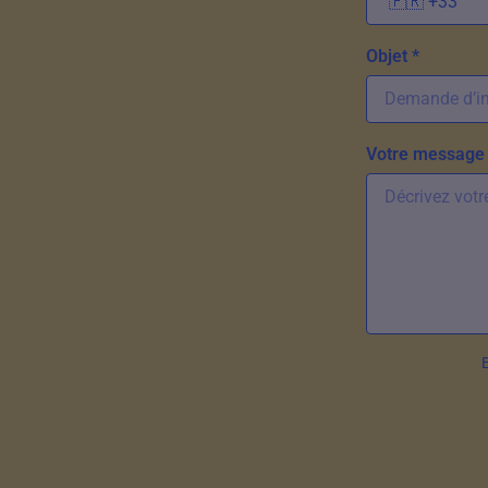
Objet *
Votre message 
E