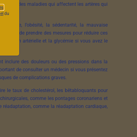
 sont des maladies qui affectent les artères qui
es
el
du
abagisme, l’obésité, la sédentarité, la mauvaise
 important de prendre des mesures pour réduire ces
ression artérielle et la glycémie si vous avez le
t inclure des douleurs ou des pressions dans la
mportant de consulter un médecin si vous présentez
isques de complications graves.
e le taux de cholestérol, les bêtabloquants pour
ns chirurgicales, comme les pontages coronariens et
 de réadaptation, comme la réadaptation cardiaque,