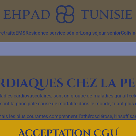
etraite
EMS
Résidence service sénior
Long séjour sénior
Colivin
rdiaques chez la p
ies cardiovasculaires, sont un groupe de maladies qui affectent 
sont la principale cause de mortalité dans le monde, tuant plus
mais les plus courantes comprennent l’athérosclérose, l’insuffis
est une maladie qui se produit lorsque les artères se bouchent 
Acceptation CGU
circulation sanguine au cœur et au cerveau. L’insuffisance ca