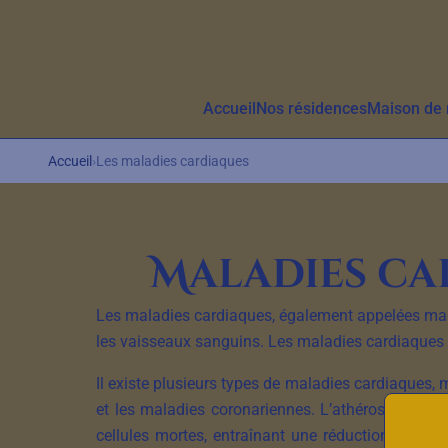
Aller au contenu principal
Accueil
Nos résidences
Maison de r
Accueil
›
Les maladies cardiaques
Maladies ca
Les maladies cardiaques, également appelées malad
les vaisseaux sanguins. Les maladies cardiaques 
Il existe plusieurs types de maladies cardiaques, 
et les maladies coronariennes. L’athérosclérose 
cellules mortes, entraînant une réduction de la 