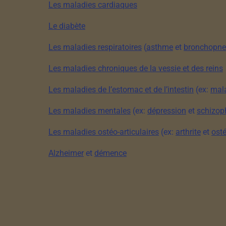
Les maladies cardiaques
Le diabète
Les maladies respiratoires
(
asthme
et
bronchopne
Les maladies chroniques de la vessie et des reins
Les maladies de l’estomac et de l’intestin
(ex:
mala
Les maladies mentales
(ex:
dépression
et
schizop
Les maladies ostéo-articulaires
(ex:
arthrite
et
ost
Alzheimer
et
démence