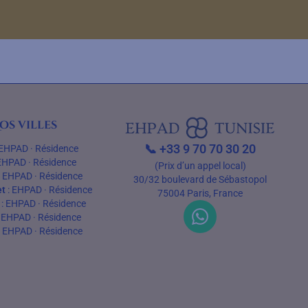
os villes
📞
+33 9 70 70 30 20
EHPAD
·
Résidence
EHPAD
·
Résidence
(Prix d’un appel local)
:
EHPAD
·
Résidence
30/32 boulevard de Sébastopol
t
:
EHPAD
·
Résidence
75004 Paris, France
:
EHPAD
·
Résidence
:
EHPAD
·
Résidence
:
EHPAD
·
Résidence