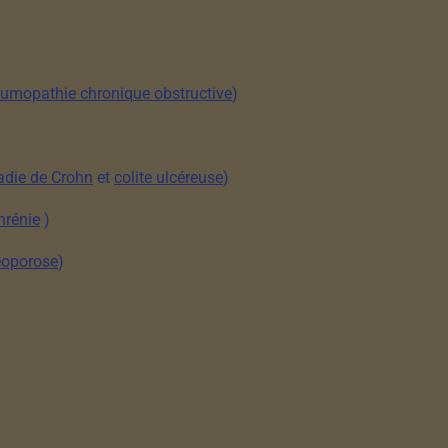
umopathie chronique obstructive
)
die de Crohn
et
colite ulcéreuse
)
hrénie
)
éoporose
)