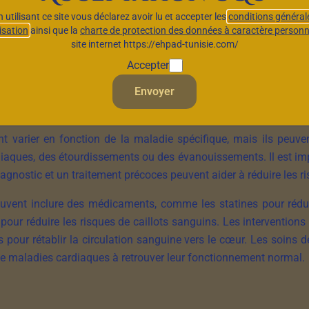
épondre aux besoins de l’organisme. Les maladies coronariennes
n utilisant ce site vous déclarez avoir lu et accepter les
conditions général
lisation
ainsi que la
charte de protection des données à caractère personn
site internet https://ehpad-tunisie.com/
ques comprennent l’hypertension artérielle, le diabète, le t
Accepter
istoire familiale de maladies cardiaques et l’âge avancé. Il est
Envoyer
e de vie sain, en prenant des médicaments pour contrôler la p
 poids santé.
varier en fonction de la maladie spécifique, mais ils peuven
rdiaques, des étourdissements ou des évanouissements. Il est i
nostic et un traitement précoces peuvent aider à réduire les r
uvent inclure des médicaments, comme les statines pour réduir
ts pour réduire les risques de caillots sanguins. Les interventio
es pour rétablir la circulation sanguine vers le cœur. Les soins
de maladies cardiaques à retrouver leur fonctionnement normal.