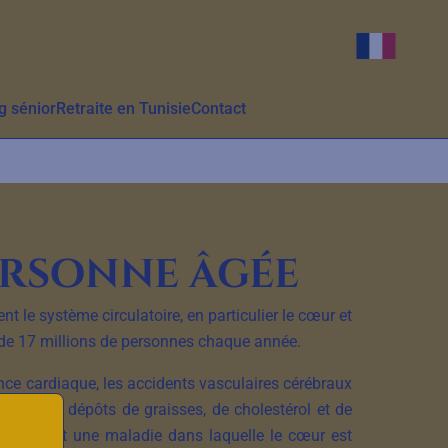
Changer d
g sénior
Retraite en Tunisie
Contact
ersonne âgée
le système circulatoire, en particulier le cœur et
 de 17 millions de personnes chaque année.
ance cardiaque, les accidents vasculaires cérébraux
avec des dépôts de graisses, de cholestérol et de
rdiaque est une maladie dans laquelle le cœur est