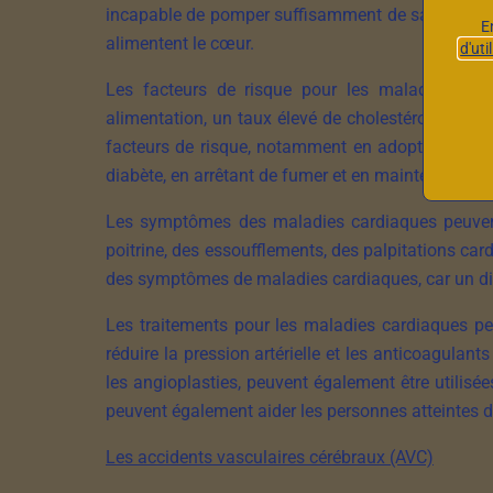
incapable de pomper suffisamment de sang pour r
E
alimentent le cœur.
d'uti
Les facteurs de risque pour les maladies cardia
alimentation, un taux élevé de cholestérol, une h
facteurs de risque, notamment en adoptant un mod
diabète, en arrêtant de fumer et en maintenant un
Les symptômes des maladies cardiaques peuvent 
poitrine, des essoufflements, des palpitations ca
des symptômes de maladies cardiaques, car un diag
Les traitements pour les maladies cardiaques pe
réduire la pression artérielle et les anticoagulan
les angioplasties, peuvent également être utilisé
peuvent également aider les personnes atteintes 
Les accidents vasculaires cérébraux (AVC)