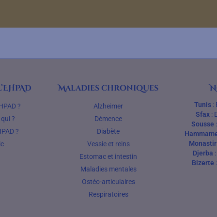
’EHPAD
Maladies chroniques
N
Tunis
:
EHPAD ?
Alzheimer
Sfax
:
qui ?
Démence
Sousse
HPAD ?
Diabète
Hammame
Monastir
ic
Vessie et reins
Djerba
Estomac et intestin
Bizerte
Maladies mentales
Ostéo-articulaires
Respiratoires