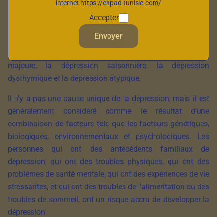
perturbations du sommeil et de l’appétit. Il peut causer des
internet https://ehpad-tunisie.com/
symptômes tels que la fatigue, la perte de confiance en soi,
Accepter
la culpabilité et des pensées suicidaires. La dépression
Envoyer
peut se manifester de différentes manières et il existe
différents types de dépression, comme la dépression
majeure, la dépression saisonnière, la dépression
dysthymique et la dépression atypique.
Il n’y a pas une cause unique de la dépression, mais il est
généralement considéré comme le résultat d’une
combinaison de facteurs tels que les facteurs génétiques,
biologiques, environnementaux et psychologiques. Les
personnes qui ont des antécédents familiaux de
dépression, qui ont des troubles physiques, qui ont des
problèmes de santé mentale, qui ont des expériences de vie
stressantes, et qui ont des troubles de l’alimentation ou des
troubles de sommeil, ont un risque accru de développer la
dépression.