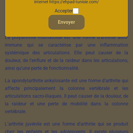
produit généralement avec l’âge. Elle est causée par l’usure
internet https://ehpad-tunisie.com/
du cartilage qui recouvre les extrémités des os, ce qui peut
Accepter
causer de la douleur, de l’enflure et de la raideur dans les
Envoyer
articulations affectées.
La polyarthrite rhumatoïde est une forme d’arthrite auto-
immune qui se caractérise par une inflammation
systémique des articulations. Elle peut causer de la
douleur, de l’enflure et de la raideur dans les articulations,
ainsi qu’une perte de fonctionnalité.
La spondylarthrite ankylosante est une forme d’arthrite qui
affecte principalement la colonne vertébrale et les
articulations sacro-iliaques. Il peut causer de la douleur, de
la raideur et une perte de mobilité dans la colonne
vertébrale.
L’arthrite juvénile est une forme d’arthrite qui se produit
chez les enfants et les adolescents. Il existe plusieurs