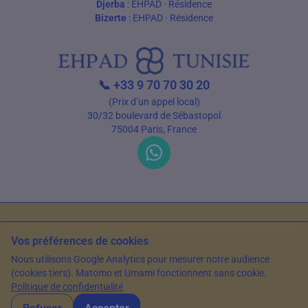
Djerba
:
EHPAD
·
Résidence
Bizerte
:
EHPAD
·
Résidence
📞
+33 9 70 70 30 20
(Prix d’un appel local)
30/32 boulevard de Sébastopol
75004 Paris, France
C.G.U
Politique de confidentialité
Sources et références
Vos préférences de cookies
© 2026 EHPAD Tunisie — Tous droits réservés
Nous utilisons Google Analytics pour mesurer notre audience
Article rédigé par Farès Bouslama, Président de SILVER RESORTS
— Mis à jour
(cookies tiers). Matomo et Umami fonctionnent sans cookie.
le
8 janvier 2024
Politique de confidentialité