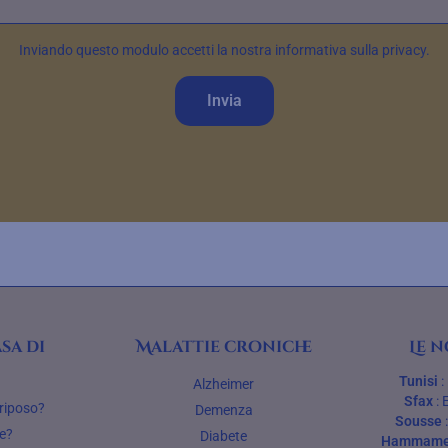
Inviando questo modulo accetti la nostra informativa sulla privacy.
Invia
sa di
Malattie croniche
Le n
Tunisi
:
Alzheimer
Sfax
:
 riposo?
Demenza
Sousse
ge?
Diabete
Hammame