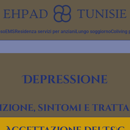
oso
EMS
Residenza servizi per anziani
Lungo soggiorno
Coliving 
Depressione
izione, sintomi e tratt
he colpisce milioni di persone nel mondo. In questo articolo