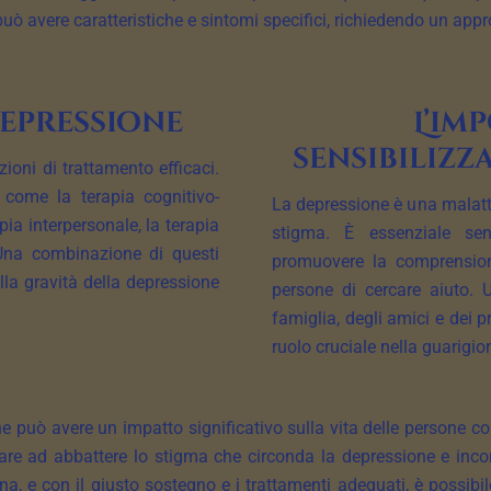
 può avere caratteristiche e sintomi specifici, richiedendo un app
epressione
L’im
sensibilizz
ioni di trattamento efficaci.
 come la terapia cognitivo-
La depressione è una malatt
ia interpersonale, la terapia
stigma. È essenziale sen
 Una combinazione di questi
promuovere la comprension
a gravità della depressione
persone di cercare aiuto. 
famiglia, degli amici e dei 
ruolo cruciale nella guarigio
può avere un impatto significativo sulla vita delle persone col
tare ad abbattere lo stigma che circonda la depressione e incor
, e con il giusto sostegno e i trattamenti adeguati, è possibil