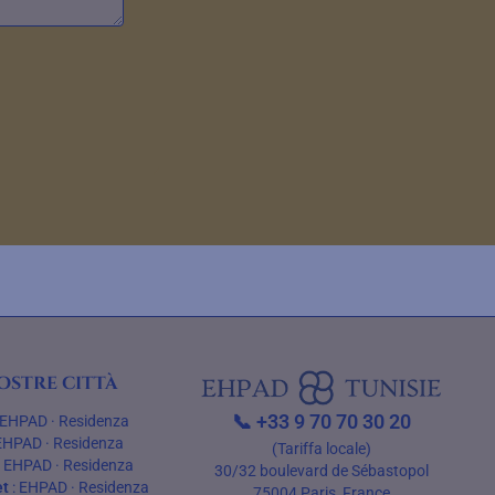
ostre città
📞
+33 9 70 70 30 20
EHPAD
·
Residenza
EHPAD
·
Residenza
(Tariffa locale)
:
EHPAD
·
Residenza
30/32 boulevard de Sébastopol
t
:
EHPAD
·
Residenza
75004 Paris, France