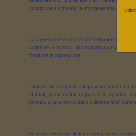
depressione, la sua definizione, i sintomi comun
condizione e a trovare l’aiuto necessario.
Utiliz
La depressione è un disturbo dell’umore caratterizz
cognitive. Si tratta di una malattia complessa che p
familiare di depressione.
I sintomi della depressione possono variare da pe
abituali, cambiamenti di peso o di appetito, dis
personale, pensieri suicidari e disturbi fisici come 
Esistono diversi tipi di depressione, come la depr