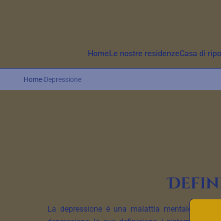
Aller au contenu principal
Home
Le nostre residenze
Casa di rip
Home
›
Depressione
Defin
La depressione è una malattia mentale comune c