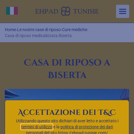
Aller au contenu principal
Cambia lingua
Home
›
Le nostre case di riposo
›
Cure mediche
›
Casa di riposo medicalizzata Biserta
Casa di riposo a
Biserta
Accettazione dei T&C
Utilizzando questo sito dichiari di aver letto e accettato i
termini di utilizzo
e la
politica di protezione dei dati
personali
del sito https://ehpad-tunisie.com/