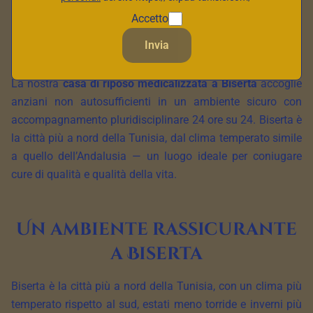
Accetto
Invia
La nostra
casa di riposo medicalizzata a Biserta
accoglie
anziani non autosufficienti in un ambiente sicuro con
accompagnamento pluridisciplinare 24 ore su 24. Biserta è
la città più a nord della Tunisia, dal clima temperato simile
a quello dell’Andalusia — un luogo ideale per coniugare
cure di qualità e qualità della vita.
Un ambiente rassicurante
a Biserta
Biserta è la città più a nord della Tunisia, con un clima più
temperato rispetto al sud, estati meno torride e inverni più