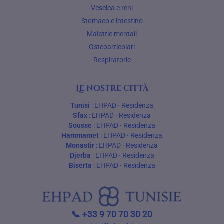
Vescica e reni
Stomaco e intestino
Malattie mentali
Osteoarticolari
Respiratorie
Le nostre città
Tunisi
:
EHPAD
·
Residenza
Sfax
:
EHPAD
·
Residenza
Sousse
:
EHPAD
·
Residenza
Hammamet
:
EHPAD
·
Residenza
Monastir
:
EHPAD
·
Residenza
Djerba
:
EHPAD
·
Residenza
Biserta
:
EHPAD
·
Residenza
📞
+33 9 70 70 30 20