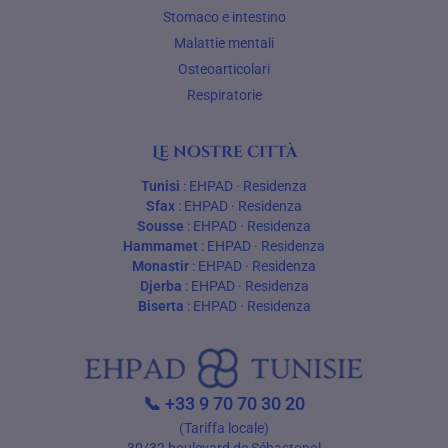
Stomaco e intestino
Malattie mentali
Osteoarticolari
Respiratorie
Le nostre città
Tunisi
:
EHPAD
·
Residenza
Sfax
:
EHPAD
·
Residenza
Sousse
:
EHPAD
·
Residenza
Hammamet
:
EHPAD
·
Residenza
Monastir
:
EHPAD
·
Residenza
Djerba
:
EHPAD
·
Residenza
Biserta
:
EHPAD
·
Residenza
📞
+33 9 70 70 30 20
(Tariffa locale)