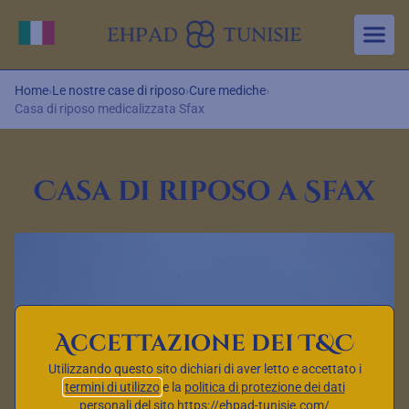
Aller au contenu principal
Cambia lingua
Home
›
Le nostre case di riposo
›
Cure mediche
›
Casa di riposo medicalizzata Sfax
Casa di riposo a Sfax
Accettazione dei T&C
Utilizzando questo sito dichiari di aver letto e accettato i
termini di utilizzo
e la
politica di protezione dei dati
personali
del sito https://ehpad-tunisie.com/