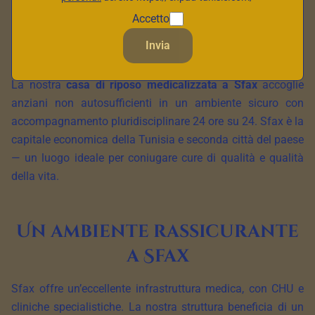
Accetto
Invia
La nostra
casa di riposo medicalizzata a Sfax
accoglie
anziani non autosufficienti in un ambiente sicuro con
accompagnamento pluridisciplinare 24 ore su 24. Sfax è la
capitale economica della Tunisia e seconda città del paese
— un luogo ideale per coniugare cure di qualità e qualità
della vita.
Un ambiente rassicurante
a Sfax
Sfax offre un’eccellente infrastruttura medica, con CHU e
cliniche specialistiche. La nostra struttura beneficia di un