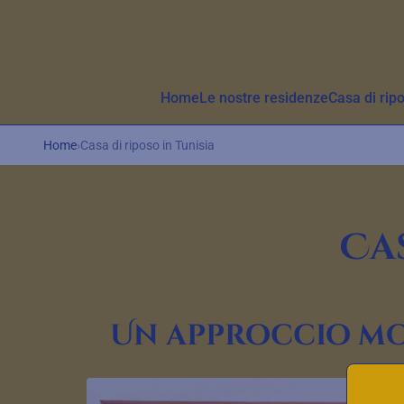
Aller au contenu principal
Home
Le nostre residenze
Casa di rip
Home
›
Casa di riposo in Tunisia
Cas
Un approccio mo