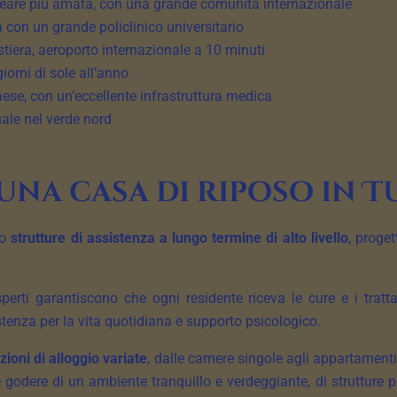
neare più amata, con una grande comunità internazionale
a con un grande policlinico universitario
stiera, aeroporto internazionale a 10 minuti
giorni di sole all’anno
ese, con un’eccellente infrastruttura medica
ale nel verde nord
una casa di riposo in T
no
strutture di assistenza a lungo termine di alto livello
, proget
esperti garantiscono che ogni residente riceva le cure e i tra
ssistenza per la vita quotidiana e supporto psicologico.
zioni di alloggio variate
, dalle camere singole agli appartamenti
odere di un ambiente tranquillo e verdeggiante, di strutture per