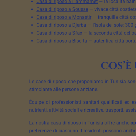
Casa di riposo a Hammamet
— la località bal
Casa di riposo a Sousse
— vivace città costier
Casa di riposo a Monastir
— tranquilla città co
Casa di riposo a Djerba
— l’isola del sole: 300 
Casa di riposo a Sfax
— la seconda città del pa
Casa di riposo a Biserta
— autentica città portu
Cos’è 
Le case di riposo che proponiamo in Tunisia so
stimolante alle persone anziane.
Équipe di professionisti sanitari qualificati ed 
nutrienti, attività sociali e ricreative, trasporti, a
La nostra casa di riposo in Tunisia offre anche
op
preferenze di ciascuno. I residenti possono anche g