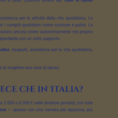
te a casa. Esistono diversi tipi:
case di riposo
stenza per le attività della vita quotidiana. Le
i compiti quotidiani come cucinare e pulire. Le
 possono ancora vivere autonomamente nel proprio
dipendente con un certo supporto.
eative
, trasporti, assistenza per la vita quotidiana,
ima di scegliere una casa di riposo.
ce che in Italia?
 3.500 a 6.000 € nelle strutture private), con liste
mese
— spesso con una camera più spaziosa, più