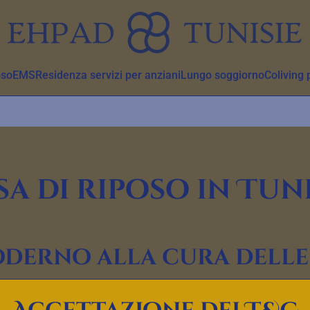
oso
EMS
Residenza servizi per anziani
Lungo soggiorno
Coliving 
a di riposo in Tun
derno alla cura delle