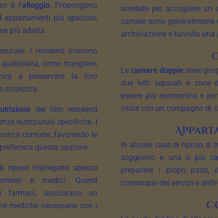
so è l’
alloggio
. Propongono
arredate per accogliere un s
d appartamenti più spaziosi,
camere sono generalmente do
ne più adatta.
archiviazione e talvolta una 
iale. I residenti ricevono
ta quotidiana, come mangiare,
Le
camere doppie
sono proge
 mira a preservare la loro
due letti separati e zone 
e sicurezza.
essere più economica e perm
vitale con un compagno di s
utrizione
dei loro residenti
enze nutrizionali specifiche. I
Appart
pranzo comune, favorendo le
In alcune case di riposo si 
 preferisce questa opzione.
soggiorno e una o più cam
 di riposo impiegano spesso
preparare i propri pasti,
nfermieri e medici. Questi
comunque dei servizi e delle 
ei farmaci, assicurano un
C
re mediche necessarie con i