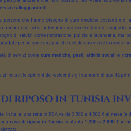
lle persone anziane che non possono più vivere autonomamen
vizi e alloggi protetti
.
a persone che hanno bisogno di cure mediche costanti e di assi
 ancora una certa autonomia ma necessitano di supporto per 
sogno di servizi come ristorazione, pulizia e lavanderia, ma
i adattate per persone anziane che desiderano vivere in modo in
età di servizi come
cure mediche, pasti, attività sociali e ricr
rvizi inclusi, le opinioni dei residenti e gli standard di qualità pr
di riposo in Tunisia inve
e. In Italia, una retta in RSA va da 2.500 a 4.500 € al mese (e da
n una
casa di riposo in Tunisia
costa
da 1.200 a 2.800 € al 
alizzata.