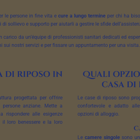
r le persone in fine vita e
cure a lungo termine
per chi ha biso
 sollievo e supporto per aiutarli a gestire le sfide dell’assisten
in carico da un’équipe di professionisti sanitari dedicati ed espe
 sui nostri servizi e per fissare un appuntamento per una visita.
 di riposo in
Quali opzio
casa di 
tura progettata per offrire
Le case di riposo sono proge
le persone anziane. Mette a
confortevole e adatto all
 a rispondere alle esigenze
opzioni di alloggio.
il loro benessere e la loro
C
Le
camere singole
sono una