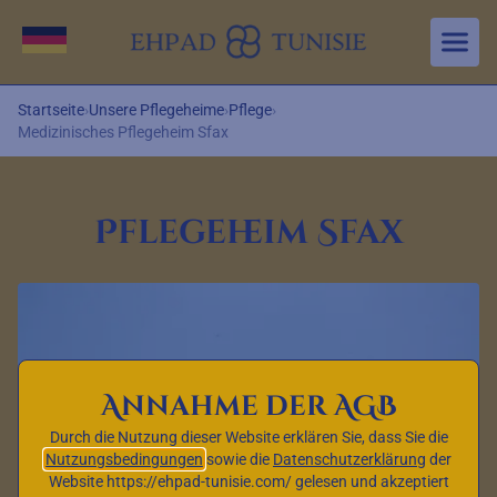
Aller au contenu principal
Sprache wechseln
Startseite
›
Unsere Pflegeheime
›
Pflege
›
Medizinisches Pflegeheim Sfax
Pflegeheim Sfax
Annahme der AGB
Durch die Nutzung dieser Website erklären Sie, dass Sie die
Nutzungsbedingungen
sowie die
Datenschutzerklärung
der
Website https://ehpad-tunisie.com/ gelesen und akzeptiert