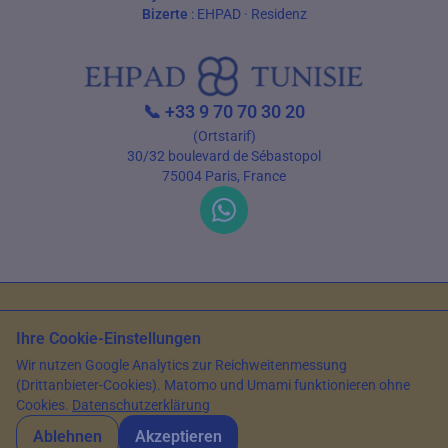
Bizerte
:
EHPAD
·
Residenz
📞
+33 9 70 70 30 20
(Ortstarif)
30/32 boulevard de Sébastopol
75004 Paris, France
Nutzungsbedingungen
Datenschutz
Ihre Cookie-Einstellungen
© 2026 EHPAD Tunisie — Alle Rechte vorbehalten
Wir nutzen Google Analytics zur Reichweitenmessung
Artikel verfasst von Farès Bouslama, Präsident von SILVER RESORTS
—
(Drittanbieter-Cookies). Matomo und Umami funktionieren ohne
Aktualisiert am
13. Juni 2026
Cookies.
Datenschutzerklärung
Ablehnen
Akzeptieren