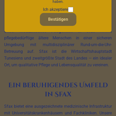
haben.
Ich akzeptiere
Bestätigen
Unser
medizinisches Pflegeheim in Sfax
nimmt
pflegebedürftige ältere Menschen in einer sicheren
Umgebung mit multidisziplinärer Rund-um-die-Uhr-
Betreuung auf. Sfax ist die Wirtschaftshauptstadt
Tunesiens und zweitgrößte Stadt des Landes — ein idealer
Ort, um qualitative Pflege und Lebensqualität zu vereinen.
Ein beruhigendes Umfeld
in Sfax
Sfax bietet eine ausgezeichnete medizinische Infrastruktur
mit Universitätskrankenhäusern und Fachkliniken. Unsere