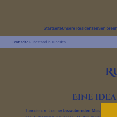
Aller au contenu principal
Startseite
Unsere Residenzen
Senioren
Startseite
›
Ruhestand in Tunesien
R
Eine ide
Tunesien, mit seiner
bezaubernden Mischung aus 