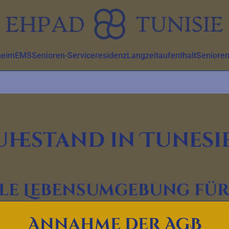
heim
EMS
Senioren-Serviceresidenz
Langzeitaufenthalt
Senioren
uhestand in Tunesi
ale Lebensumgebung fü
Kulturen, vielfältigen Landschaften und attraktiven Lebensh
Annahme der AGB