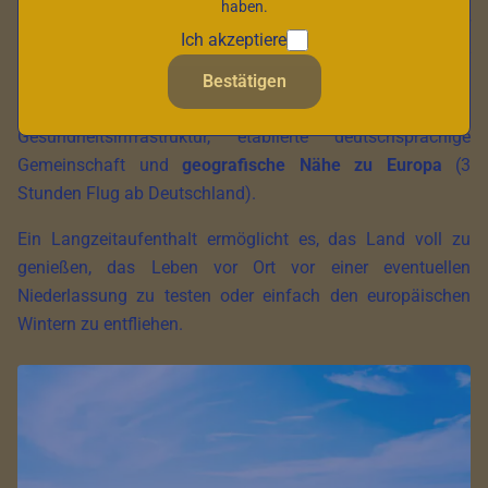
haben.
Tunesien hat sich zu einem führenden Reiseziel für
Ich akzeptiere
deutschsprachige Senioren
entwickelt, die ihre Mittelmeer-
Aufenthalte verlängern möchten: ganzjährig mildes Klima,
Bestätigen
attraktive Lebenshaltungskosten, moderne
Gesundheitsinfrastruktur, etablierte deutschsprachige
Gemeinschaft und
geografische Nähe zu Europa
(3
Stunden Flug ab Deutschland).
Ein Langzeitaufenthalt ermöglicht es, das Land voll zu
genießen, das Leben vor Ort vor einer eventuellen
Niederlassung zu testen oder einfach den europäischen
Wintern zu entfliehen.