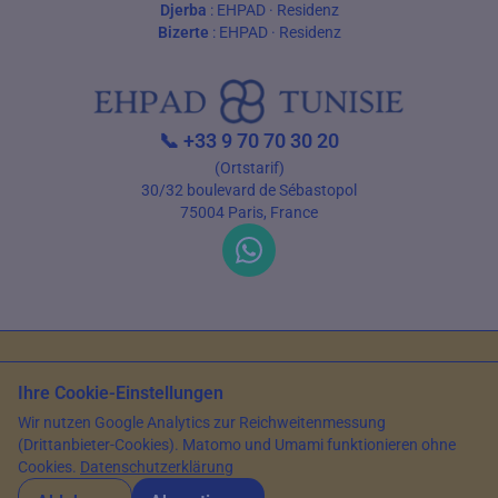
Djerba
:
EHPAD
·
Residenz
Bizerte
:
EHPAD
·
Residenz
📞
+33 9 70 70 30 20
(Ortstarif)
30/32 boulevard de Sébastopol
75004 Paris, France
Nutzungsbedingungen
Datenschutz
Ihre Cookie-Einstellungen
© 2026 EHPAD Tunisie — Alle Rechte vorbehalten
Wir nutzen Google Analytics zur Reichweitenmessung
Artikel verfasst von Farès Bouslama, Präsident von SILVER RESORTS
—
(Drittanbieter-Cookies). Matomo und Umami funktionieren ohne
Aktualisiert am
13. Juni 2026
Cookies.
Datenschutzerklärung