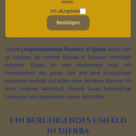
haben.
Ich akzeptiere
Bestätigen
Unsere
Langzeitaufenthalt-Residenz in Djerba
richtet sich
an Senioren, die mehrere Monate in Tunesien verbringen
möchten. Djerba ist eine mediterrane Insel mit
Sonnenschein das ganze Jahr und einer einzigartigen
kulturellen Identität und bildet einen perfekten Rahmen für
einen längeren Aufenthalt. Flexible Dauer, hotelmäßige
Leistungen und angepasste soziale Aktivitäten.
Ein beruhigendes Umfeld
in Djerba