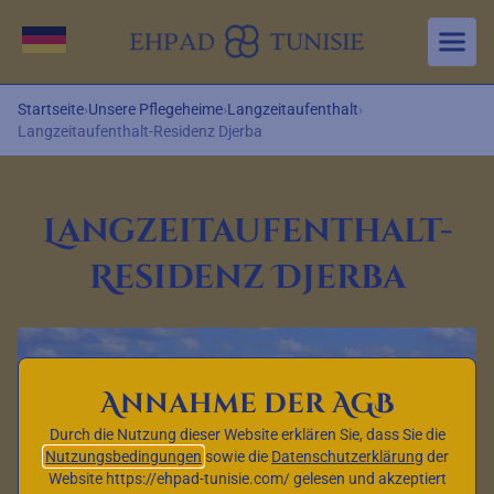
Aller au contenu principal
Sprache wechseln
Startseite
›
Unsere Pflegeheime
›
Langzeitaufenthalt
›
Langzeitaufenthalt-Residenz Djerba
Langzeitaufenthalt-
Residenz Djerba
Annahme der AGB
Durch die Nutzung dieser Website erklären Sie, dass Sie die
Nutzungsbedingungen
sowie die
Datenschutzerklärung
der
Website https://ehpad-tunisie.com/ gelesen und akzeptiert