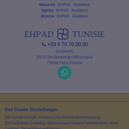
Monastir
:
EHPAD
·
Residenz
Djerba
:
EHPAD
·
Residenz
Bizerte
:
EHPAD
·
Residenz
📞
+33 9 70 70 30 20
(Ortstarif)
30/32 boulevard de Sébastopol
75004 Paris, France
Nutzungsbedingungen
Datenschutz
Ihre Cookie-Einstellungen
© 2026 EHPAD Tunisie — Alle Rechte vorbehalten
Wir nutzen Google Analytics zur Reichweitenmessung
Artikel verfasst von Farès Bouslama, Präsident von SILVER RESORTS
—
(Drittanbieter-Cookies). Matomo und Umami funktionieren ohne
Aktualisiert am
15. Mai 2026
Cookies.
Datenschutzerklärung