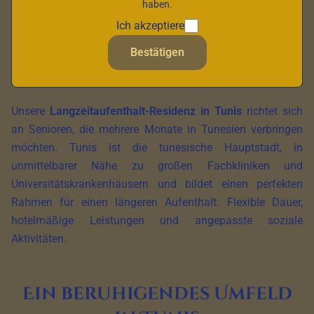
haben.
Ich akzeptiere
Bestätigen
Unsere
Langzeitaufenthalt-Residenz in Tunis
richtet sich
an Senioren, die mehrere Monate in Tunesien verbringen
möchten. Tunis ist die tunesische Hauptstadt, in
unmittelbarer Nähe zu großen Fachkliniken und
Universitätskrankenhäusern und bildet einen perfekten
Rahmen für einen längeren Aufenthalt. Flexible Dauer,
hotelmäßige Leistungen und angepasste soziale
Aktivitäten.
Ein beruhigendes Umfeld