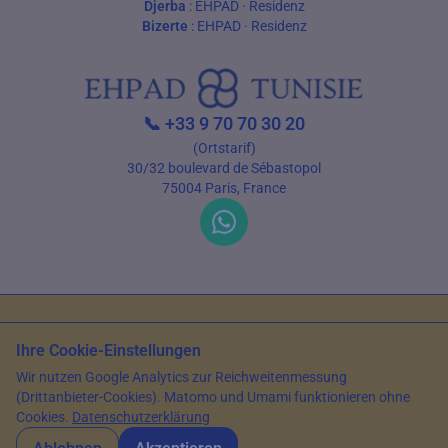
Djerba
:
EHPAD
·
Residenz
Bizerte
:
EHPAD
·
Residenz
📞
+33 9 70 70 30 20
(Ortstarif)
30/32 boulevard de Sébastopol
75004 Paris, France
Nutzungsbedingungen
Datenschutz
Ihre Cookie-Einstellungen
© 2026 EHPAD Tunisie — Alle Rechte vorbehalten
Wir nutzen Google Analytics zur Reichweitenmessung
Artikel verfasst von Farès Bouslama, Präsident von SILVER RESORTS
—
(Drittanbieter-Cookies). Matomo und Umami funktionieren ohne
Aktualisiert am
15. Mai 2026
Cookies.
Datenschutzerklärung