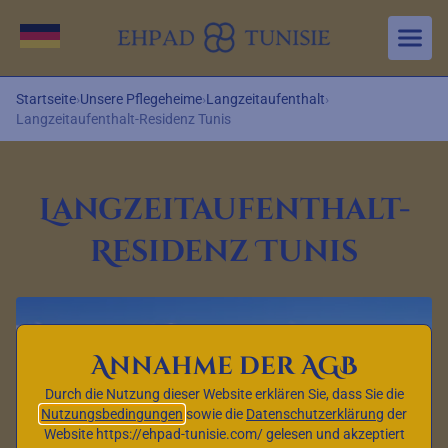
Aller au contenu principal
Sprache wechseln
Startseite
›
Unsere Pflegeheime
›
Langzeitaufenthalt
›
Langzeitaufenthalt-Residenz Tunis
Langzeitaufenthalt-
Residenz Tunis
Annahme der AGB
Durch die Nutzung dieser Website erklären Sie, dass Sie die
Nutzungsbedingungen
sowie die
Datenschutzerklärung
der
Website https://ehpad-tunisie.com/ gelesen und akzeptiert