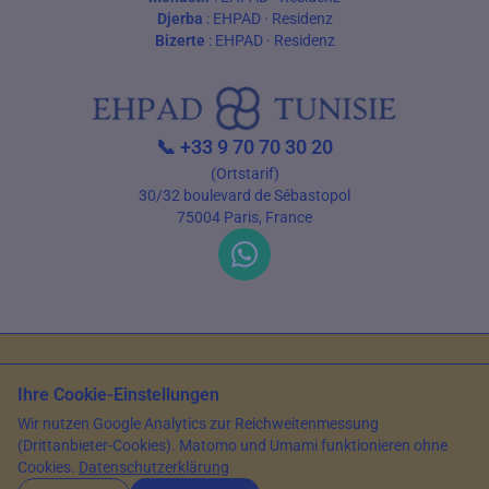
Djerba
:
EHPAD
·
Residenz
Bizerte
:
EHPAD
·
Residenz
📞
+33 9 70 70 30 20
(Ortstarif)
30/32 boulevard de Sébastopol
75004 Paris, France
Nutzungsbedingungen
Datenschutz
Ihre Cookie-Einstellungen
© 2026 EHPAD Tunisie — Alle Rechte vorbehalten
Wir nutzen Google Analytics zur Reichweitenmessung
Artikel verfasst von Farès Bouslama, Präsident von SILVER RESORTS
—
(Drittanbieter-Cookies). Matomo und Umami funktionieren ohne
Aktualisiert am
14. Mai 2026
Cookies.
Datenschutzerklärung