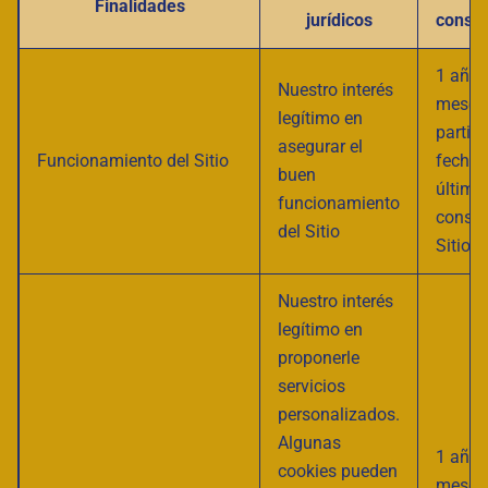
Finalidades
jurídicos
conser
1 año 
Nuestro interés
meses
legítimo en
partir 
asegurar el
Funcionamiento del Sitio
fecha 
buen
última
funcionamiento
consul
del Sitio
Sitio
Nuestro interés
legítimo en
proponerle
servicios
personalizados.
Algunas
1 año 
cookies pueden
meses