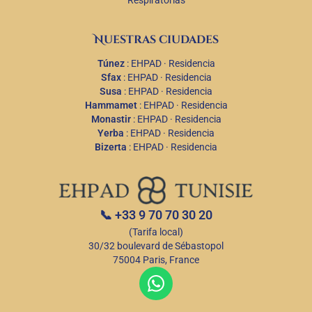
Respiratorias
Nuestras ciudades
Túnez
:
EHPAD
·
Residencia
Sfax
:
EHPAD
·
Residencia
Susa
:
EHPAD
·
Residencia
Hammamet
:
EHPAD
·
Residencia
Monastir
:
EHPAD
·
Residencia
Yerba
:
EHPAD
·
Residencia
Bizerta
:
EHPAD
·
Residencia
📞
+33 9 70 70 30 20
(Tarifa local)
30/32 boulevard de Sébastopol
75004 Paris, France