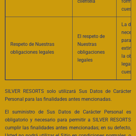
clientela
formul
cuesti
La dur
necesa
El respeto de
para l
Respeto de Nuestras
Nuestras
extinc
obligaciones legales
obligaciones
la obl
legales
legal 
cuesti
SILVER RESORTS solo utilizará Sus Datos de Carácter
Personal para las finalidades antes mencionadas.
El suministro de Sus Datos de Carácter Personal es
obligatorio y necesario para permitir a SILVER RESORTS
cumplir las finalidades antes mencionadas; en su defecto,
Usted no podrá utilizar el Sitio en condiciones normales, o