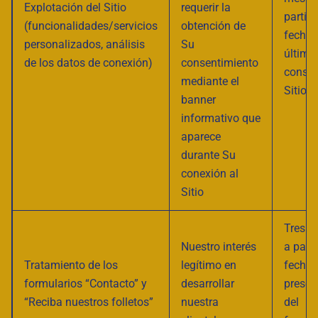
Explotación del Sitio
requerir la
partir 
(funcionalidades/servicios
obtención de
fecha 
personalizados, análisis
Su
última
de los datos de conexión)
consentimiento
consul
mediante el
Sitio
banner
informativo que
aparece
durante Su
conexión al
Sitio
Tres (
Nuestro interés
a parti
Tratamiento de los
legítimo en
fecha 
formularios “Contacto” y
desarrollar
presen
“Reciba nuestros folletos”
nuestra
del