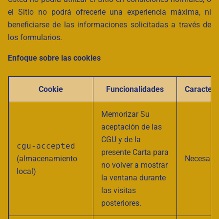
el Sitio no podrá ofrecerle una experiencia máxima, ni
beneficiarse de las informaciones solicitadas a través de
los formularios.
Enfoque sobre las cookies
Cookie
Funcionalidades
Caracterí
Memorizar Su
aceptación de las
CGU y de la
cgu-accepted
presente Carta para
(almacenamiento
Necesario
no volver a mostrar
local)
la ventana durante
las visitas
posteriores.