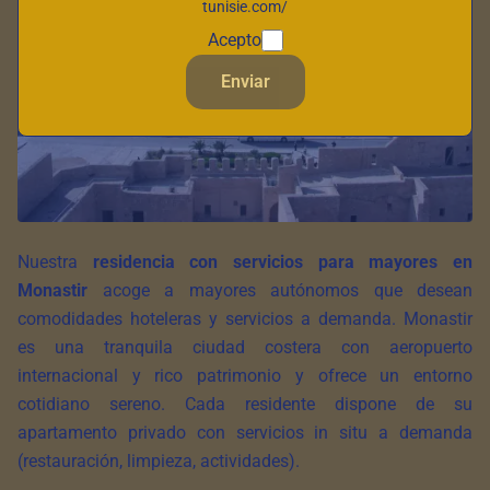
tunisie.com/
Acepto
Enviar
Nuestra
residencia con servicios para mayores en
Monastir
acoge a mayores autónomos que desean
comodidades hoteleras y servicios a demanda. Monastir
es una tranquila ciudad costera con aeropuerto
internacional y rico patrimonio y ofrece un entorno
cotidiano sereno. Cada residente dispone de su
apartamento privado con servicios in situ a demanda
(restauración, limpieza, actividades).