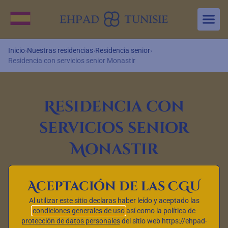
Aller au contenu principal
Cambiar idioma
Inicio
›
Nuestras residencias
›
Residencia senior
›
Residencia con servicios senior Monastir
Residencia con
servicios senior
Monastir
Aceptación de las CGU
Al utilizar este sitio declaras haber leído y aceptado las
condiciones generales de uso
así como la
política de
protección de datos personales
del sitio web https://ehpad-