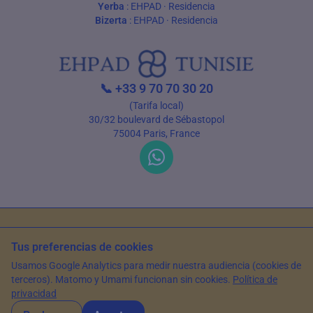
Yerba
:
EHPAD
·
Residencia
Bizerta
:
EHPAD
·
Residencia
📞
+33 9 70 70 30 20
(Tarifa local)
30/32 boulevard de Sébastopol
75004 Paris, France
Condiciones de uso
Política de privacidad
Tus preferencias de cookies
© 2026 EHPAD Tunisie — Todos los derechos reservados
Usamos Google Analytics para medir nuestra audiencia (cookies de
Artículo escrito por Farès Bouslama, Presidente de SILVER RESORTS
—
terceros). Matomo y Umami funcionan sin cookies.
Política de
Actualizado el
15 de mayo de 2026
privacidad