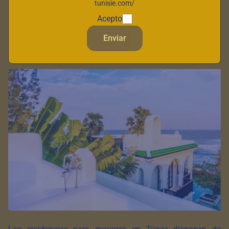
tunisie.com/
que buscan un
lugar de jubilación tranquilo y asequible
.
Acepto
Las residencias para mayores en Túnez ofrecen un entorno
seguro y confortable, con cuidados médicos de calidad y
Enviar
personal atento.