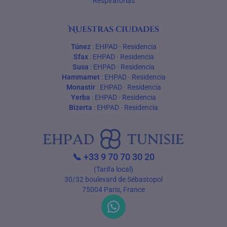
Respiratorias
Nuestras ciudades
Túnez
:
EHPAD
·
Residencia
Sfax
:
EHPAD
·
Residencia
Susa
:
EHPAD
·
Residencia
Hammamet
:
EHPAD
·
Residencia
Monastir
:
EHPAD
·
Residencia
Yerba
:
EHPAD
·
Residencia
Bizerta
:
EHPAD
·
Residencia
📞
+33 9 70 70 30 20
(Tarifa local)
30/32 boulevard de Sébastopol
75004 Paris, France