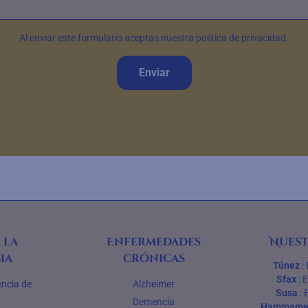
Al enviar este formulario aceptas nuestra política de privacidad.
Enviar
 la
Enfermedades
Nuest
ia
crónicas
Túnez
:
Sfax
:
encia de
Alzheimer
Susa
:
Demencia
Hammame