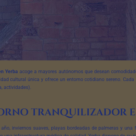
en Yerba
acoge a mayores autónomos que desean comodidades 
tidad cultural única y ofrece un entorno cotidiano sereno. Cad
, actividades).
orno tranquilizador e
l año, inviernos suaves, playas bordeadas de palmeras y una fu
o una infraestructura médica de calidad. Yerba dispone de su pr