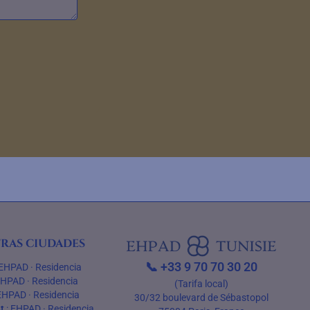
ras ciudades
📞
+33 9 70 70 30 20
EHPAD
·
Residencia
EHPAD
·
Residencia
(Tarifa local)
EHPAD
·
Residencia
30/32 boulevard de Sébastopol
t
:
EHPAD
·
Residencia