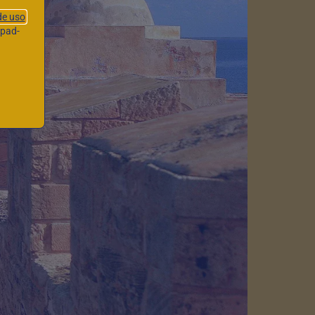
de uso
hpad-