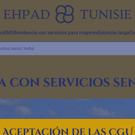
os
EMS
Residencia con servicios para mayores
Estancia larga
Co
vicios senior Yerba
a con servicios se
Aceptación de las CGU