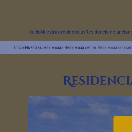
Aller au contenu principal
Inicio
Nuestras residencias
Residencia de ancian
Inicio
›
Nuestras residencias
›
Residencia senior
›
Residencia con ser
Residenci