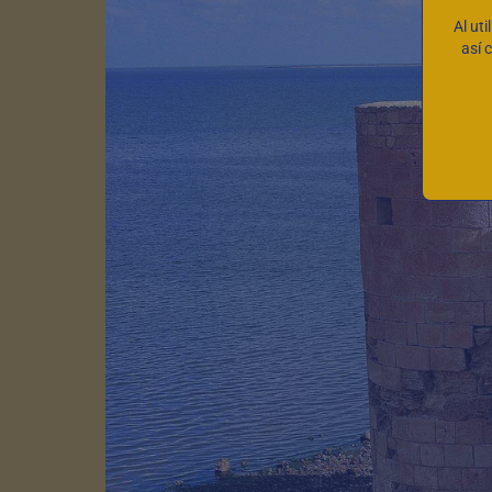
Al uti
así 