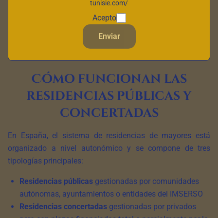
mecanismos de financiación y procesos de admisión
—
tunisie.com/
aunque en la mayoría de los países la calidad de los
Acepto
cuidados depende más del establecimiento concreto que
Enviar
de su estatus público o privado.
Cómo funcionan las
residencias públicas y
concertadas
En España, el sistema de residencias de mayores está
organizado a nivel autonómico y se compone de tres
tipologías principales:
Residencias públicas
gestionadas por comunidades
autónomas, ayuntamientos o entidades del IMSERSO
Residencias concertadas
gestionadas por privados