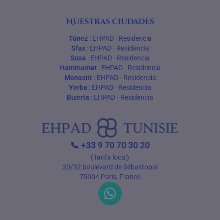
Nuestras ciudades
Túnez
:
EHPAD
·
Residencia
Sfax
:
EHPAD
·
Residencia
Susa
:
EHPAD
·
Residencia
Hammamet
:
EHPAD
·
Residencia
Monastir
:
EHPAD
·
Residencia
Yerba
:
EHPAD
·
Residencia
Bizerta
:
EHPAD
·
Residencia
📞
+33 9 70 70 30 20
(Tarifa local)
30/32 boulevard de Sébastopol
75004 Paris, France