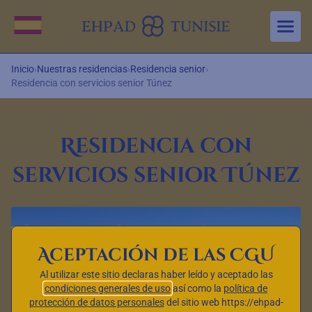
Aller au contenu principal
Cambiar idioma
Inicio
›
Nuestras residencias
›
Residencia senior
›
Residencia con servicios senior Túnez
Residencia con
servicios senior Túnez
Aceptación de las CGU
Al utilizar este sitio declaras haber leído y aceptado las
condiciones generales de uso
así como la
política de
protección de datos personales
del sitio web https://ehpad-