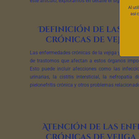
este artículo, exploramos en detalle el significa
Al uti
así 
Definición de las e
crónicas de vejiga
Las enfermedades crónicas de la vejiga y los riño
de trastornos que afectan a estos órganos impor
Esto puede incluir afecciones como las infeccio
urinarias, la cistitis intersticial, la nefropatía d
pielonefritis crónica y otros problemas relacionad
Atención de las en
crónicas de vejiga