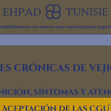
os
EMS
Residencia con servicios para mayores
Estancia larga
Co
s crónicas de veji
nición, síntomas y ate
nes son afecciones que pueden tener un impacto significativo e
Aceptación de las CGU