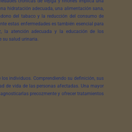
medades crónicas de vejiga y riñones implica una
 una hidratación adecuada, una alimentación sana,
andono del tabaco y la reducción del consumo de
 ante estas enfermedades es también esencial para
z, la atención adecuada y la educación de los
 su salud urinaria.
e los individuos. Comprendiendo su definición, sus
idad de vida de las personas afectadas. Una mayor
iagnosticarlas precozmente y ofrecer tratamientos