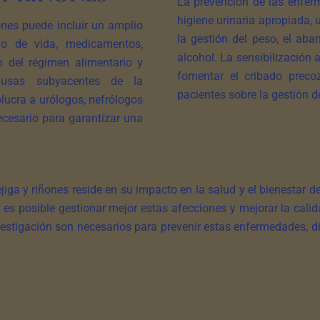
La prevención de las enfer
higiene urinaria apropiada,
ones puede incluir un amplio
la gestión del peso, el ab
o de vida, medicamentos,
alcohol. La sensibilización
ón del régimen alimentario y
fomentar el cribado preco
causas subyacentes de la
pacientes sobre la gestión de
lucra a urólogos, nefrólogos
ecesario para garantizar una
jiga y riñones reside en su impacto en la salud y el bienestar d
 es posible gestionar mejor estas afecciones y mejorar la cal
estigación son necesarios para prevenir estas enfermedades, d