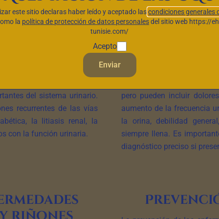
do de estas enfermedades, su definición, los síntomas comunes y 
lizar este sitio declaras haber leído y aceptado las
condiciones generales 
como la
política de protección de datos personales
del sitio web https://e
tunisie.com/
nfermedades
Síntoma
Acepto
 y riñones
enfermedade
Enviar
nes se refieren a un conjunto
Los síntomas varían en func
tantes del sistema urinario.
pero pueden incluir dolore
nes recurrentes de las vías
aumento de la frecuencia ur
iabética, la litiasis renal, la
la orina, debilidad genera
os con la función urinaria.
siempre llena. Es important
diagnóstico preciso si prese
fermedades
Prevenció
 y riñones