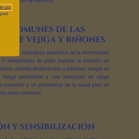
los enfoques de atención.
de uso
hpad-
s comunes de las
s de vejiga y riñones
ión de la naturaleza específica de la enfermedad,
s o sensaciones de ardor durante la micción, un
inaria, dolores abdominales o pélvicos, sangre en
l, fatiga persistente y una sensación de vejiga
e consultar a un profesional de la salud para un
nta estos síntomas.
n y sensibilización