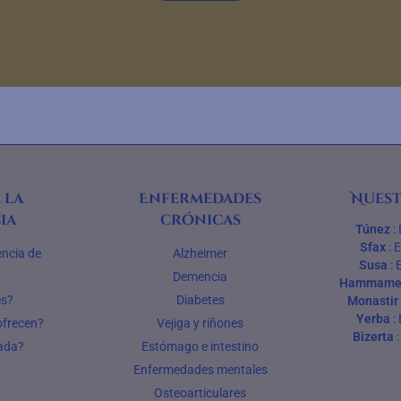
 la
Enfermedades
Nuest
ia
crónicas
Túnez
:
Sfax
:
encia de
Alzheimer
Susa
:
Demencia
Hammame
es?
Diabetes
Monastir
Yerba
:
ofrecen?
Vejiga y riñones
Bizerta
vada?
Estómago e intestino
Enfermedades mentales
Osteoarticulares