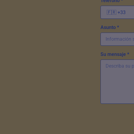
Teléfono *
Asunto *
Su mensaje *