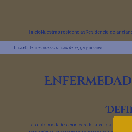
Aller au contenu principal
Inicio
Nuestras residencias
Residencia de ancian
Inicio
›
Enfermedades crónicas de vejiga y riñones
Enfermedade
Defi
Las enfermedades crónicas de la vejiga y los riño