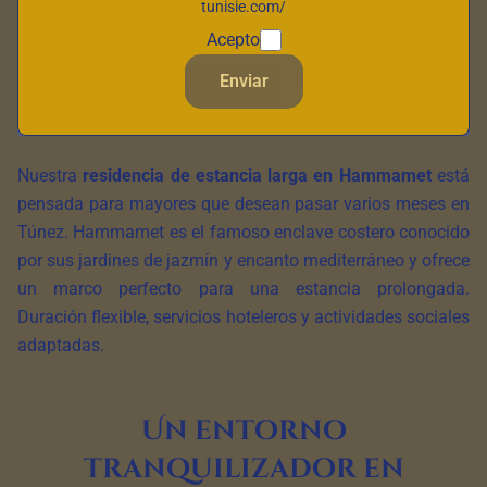
tunisie.com/
Acepto
Enviar
Nuestra
residencia de estancia larga en Hammamet
está
pensada para mayores que desean pasar varios meses en
Túnez. Hammamet es el famoso enclave costero conocido
por sus jardines de jazmín y encanto mediterráneo y ofrece
un marco perfecto para una estancia prolongada.
Duración flexible, servicios hoteleros y actividades sociales
adaptadas.
Un entorno
tranquilizador en