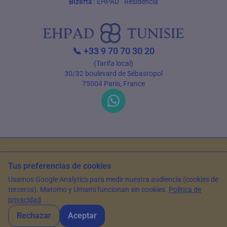
Bizerta
:
EHPAD
·
Residencia
📞
+33 9 70 70 30 20
(Tarifa local)
30/32 boulevard de Sébastopol
75004 Paris, France
Condiciones de uso
Política de privacidad
Tus preferencias de cookies
© 2026 EHPAD Tunisie — Todos los derechos reservados
Usamos Google Analytics para medir nuestra audiencia (cookies de
Artículo escrito por Farès Bouslama, Presidente de SILVER RESORTS
—
terceros). Matomo y Umami funcionan sin cookies.
Política de
Actualizado el
15 de mayo de 2026
privacidad
Rechazar
Aceptar
WhatsApp
Contáctanos