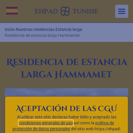
Aller au contenu principal
Cambiar idioma
Inicio
›
Nuestras residencias
›
Estancia larga
›
Residencia de estancia larga Hammamet
Residencia de estancia
larga Hammamet
Aceptación de las CGU
Al utilizar este sitio declaras haber leído y aceptado las
condiciones generales de uso
así como la
política de
protección de datos personales
del sitio web https://ehpad-