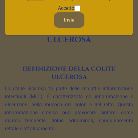
meglio questa condizione.
Accetto
Invia
Comprendere la colite
ulcerosa
Definizione della colite
ulcerosa
La colite ulcerosa fa parte delle malattie infiammatorie
intestinali (MICI). È caratterizzata da infiammazione e
ulcerazioni nella mucosa del colon e del retto. Questa
infiammazione cronica può provocare sintomi come
diarrea frequente, dolori addominali, sanguinamento
rettale e affaticamento.