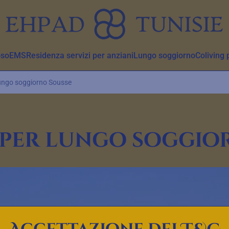
oso
EMS
Residenza servizi per anziani
Lungo soggiorno
Coliving 
lungo soggiorno Sousse
 per lungo soggio