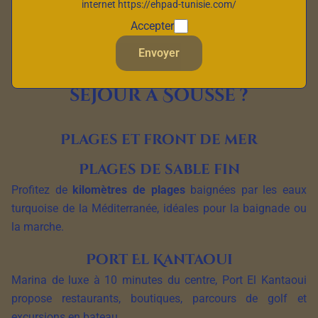
internet https://ehpad-tunisie.com/
histoire millénaire et modernité balnéaire.
Accepter
Envoyer
Pourquoi choisir un long
séjour à Sousse ?
Plages et front de mer
Plages de sable fin
Profitez de
kilomètres de plages
baignées par les eaux
turquoise de la Méditerranée, idéales pour la baignade ou
la marche.
Port El Kantaoui
Marina de luxe à 10 minutes du centre, Port El Kantaoui
propose restaurants, boutiques, parcours de golf et
excursions en bateau.